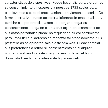
características de dispositivos. Puede hacer clic para otorgarnos
Recreo.
su consentimiento a nosotros y a nuestros 1733 socios para
que llevemos a cabo el procesamiento previamente descrito. De
Una de esas sanciones ha tenido resolución el 11 de abril,
forma alternativa, puede acceder a información más detallada y
en la que se le impone una sanción de 300 euros. La otra
cambiar sus preferencias antes de otorgar o negar su
sanción, es de hace pocos días, concretamente el 10 de
consentimiento.
Tenga en cuenta que algún procesamiento de
sus datos personales puede no requerir de su consentimiento,
junio donde ha llevado un sanción de 301 euros.
pero usted tiene el derecho de rechazar tal procesamiento. Sus
preferencias se aplicarán solo a este sitio web. Puede cambiar
En el BOE viene señalado que de conformidad con lo
sus preferencias o retirar su consentimiento en cualquier
dispuesto en los artículos 44 y 46 de la Ley 39/2015, de 1
momento volviendo a este sitio y haciendo clic en el botón
de octubre, de Procedimiento Administrativo Común de las
"Privacidad" en la parte inferior de la página web.
Administraciones Públicas, las notificaciones que no se
hayan podido practicar se harán por medio de anuncio en
el Boletín Oficial del Estado. Por ello, no habiendo sido
posible la notificación de la resolución de
sanción de
expediente sancionador
que abajo se indica, se publica
el anuncio.
El Boletín Oficial del Estado, añade, que los denunciantes