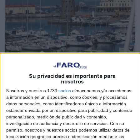
Su privacidad es importante para
nosotros
Imagen de archivo
Nosotros y nuestros 1733
socios
almacenamos y/o accedemos
a información en un dispositivo, como cookies, y procesamos
datos personales, como identificadores únicos e información
estándar enviada por un dispositivo para publicidad y contenido
El Boletín Oficial del Estado (BOE) ha vuelto a publicar
personalizado, medición de publicidad y contenido,
sanciones a
vecinos
de Ceuta. En este caso se ha tratado
investigación de audiencia y desarrollo de servicios.
Con su
permiso, nosotros y nuestros socios podemos utilizar datos de
a varios procedimientos relativos a expedientes
localización geográfica precisa e identificación mediante las
sancionares del Reglamento de
Pesca
Marítima de