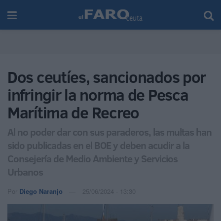
Dos ceutíes, sancionados por
infringir la norma de Pesca
Marítima de Recreo
Al no poder dar con sus paraderos, las multas han
sido publicadas en el BOE y deben acudir a la
Consejería de Medio Ambiente y Servicios
Urbanos
Por
Diego Naranjo
25/06/2024 - 13:30