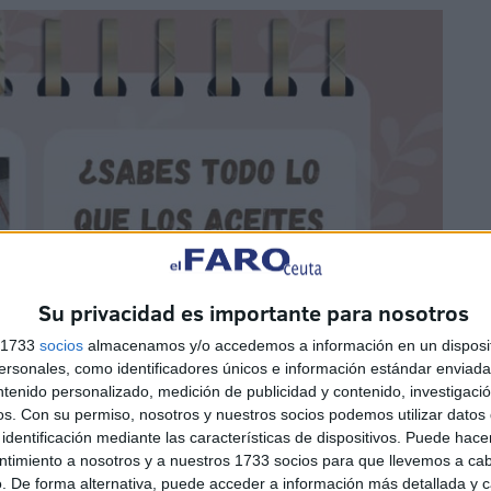
Su privacidad es importante para nosotros
s 1733
socios
almacenamos y/o accedemos a información en un disposit
sonales, como identificadores únicos e información estándar enviada 
ntenido personalizado, medición de publicidad y contenido, investigaci
os.
Con su permiso, nosotros y nuestros socios podemos utilizar datos 
identificación mediante las características de dispositivos. Puede hacer
ntimiento a nosotros y a nuestros 1733 socios para que llevemos a ca
. De forma alternativa, puede acceder a información más detallada y 