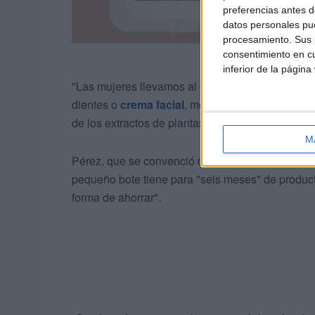
preferencias antes d
datos personales pue
procesamiento. Sus p
consentimiento en cu
inferior de la página
"Las mujeres llevamos al día una media de 70 tó
dientes o
crema facial
, me lo hago todo yo misma
de los extractos de plantas concentrados.
M
Pérez, que se convenció de la efectividad de es
pequeño bote tiene para "seis meses" de producto
forma de ahorrar".