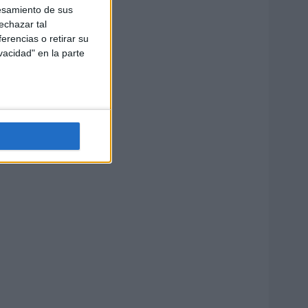
esamiento de sus
echazar tal
erencias o retirar su
vacidad" en la parte