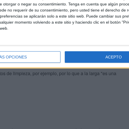
e otorgar o negar su consentimiento.
Tenga en cuenta que algún proc
de no requerir de su consentimiento, pero usted tiene el derecho de r
referencias se aplicarán solo a este sitio web. Puede cambiar sus pref
alquier momento volviendo a este sitio y haciendo clic en el botón "Pri
 web.
xicos encima; yo ya no uso desodorante, pasta de
", cuenta Rodríguez sobre los beneficios para el bolsillo
ÁS OPCIONES
ACEPTO
tos líquidos tras curar una quemadura, abunda que con un
s de limpieza, por ejemplo, por lo que a la larga "es una