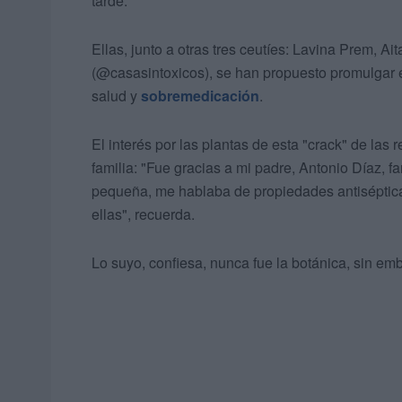
tarde.
Ellas, junto a otras tres ceutíes: Lavina Prem, Ai
(@casasintoxicos), se han propuesto promulgar es
salud y
sobremedicación
.
El interés por las plantas de esta "crack" de las
familia: "Fue gracias a mi padre, Antonio Díaz, 
pequeña, me hablaba de propiedades antisépticas
ellas", recuerda.
Lo suyo, confiesa, nunca fue la botánica, sin em