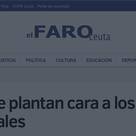
 Roja
COPE Ceuta
Portal del suscriptor
USTICIA
POLÍTICA
CULTURA
EDUCACIÓN
DEPO
e plantan cara a los
ales