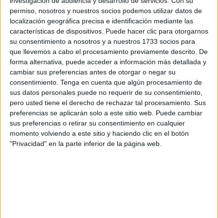
investigación de audiencia y desarrollo de servicios.
Con su
coger una buena racha. Un triunfo importante que le hace
permiso, nosotros y nuestros socios podemos utilizar datos de
localización geográfica precisa e identificación mediante las
estar en los puestos altos.
características de dispositivos. Puede hacer clic para otorgarnos
su consentimiento a nosotros y a nuestros 1733 socios para
Ahora mismo, con los 31 puntos que suma, se encuentra a
que llevemos a cabo el procesamiento previamente descrito. De
dos puntos de la cuarta plaza que ocupa O Parrulo Ferrol.
forma alternativa, puede acceder a información más detallada y
Su perseguidor es Sala 10 Zaragoza que suma 29 puntos,
cambiar sus preferencias antes de otorgar o negar su
al igual que CD Ejido Futsal. Bonita pugna entre 4
consentimiento.
Tenga en cuenta que algún procesamiento de
sus datos personales puede no requerir de su consentimiento,
conjuntos para estar en los puestos de
Play-Off
.
pero usted tiene el derecho de rechazar tal procesamiento. Sus
preferencias se aplicarán solo a este sitio web. Puede cambiar
El próximo encuentro del equipo de Tomás de Dios
sus preferencias o retirar su consentimiento en cualquier
también será a domicilio. Ese encuentro se jugará a partir
momento volviendo a este sitio y haciendo clic en el botón
de las 18:30 horas ante el CD Leganés.
"Privacidad" en la parte inferior de la página web.
Burela FS se impuso a domicilio a Sala 5 Martorell (1-5)
para asentarse en la segunda posición de la tabla y
complicar a su rival que sigue cerca de los puestos del
descenso. En A Malata, Peñíscola FS solventó el partido
(3-7) frente a un O Parrulo Ferrol que no logra