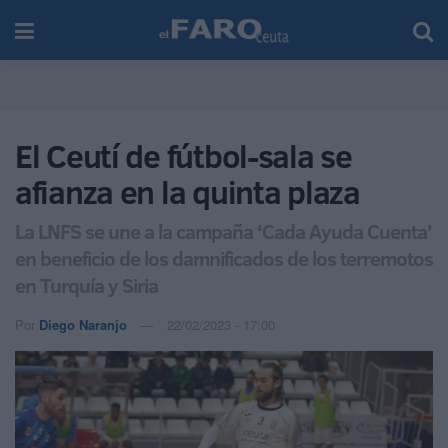
El Ceutí de fútbol-sala se
afianza en la quinta plaza
La LNFS se une a la campaña ‘Cada Ayuda Cuenta’
en beneficio de los damnificados de los terremotos
en Turquía y Siria
Por
Diego Naranjo
22/02/2023 - 17:00