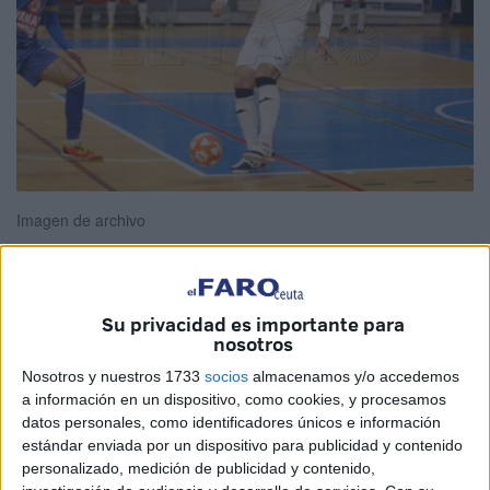
Imagen de archivo
Su privacidad es importante para
La
Unión África
Ceutí sumó un importante triunfo en un
nosotros
duelo directo frente a
Bisontes
Castellón y con ello
Nosotros y nuestros 1733
socios
almacenamos y/o accedemos
hacerse fuerte en el quinto puesto de la clasificación con
a información en un dispositivo, como cookies, y procesamos
un total de 31 puntos.
datos personales, como identificadores únicos e información
estándar enviada por un dispositivo para publicidad y contenido
El equipo de Tomás de Dios consiguió llevarse el
personalizado, medición de publicidad y contenido,
encuentro por un contundente 0-4 y que le hace por fin