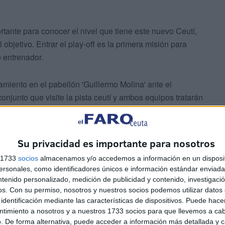
tante para conocer el nivel que tiene este nuevo Ceutí,
objetivo. Entrar el play-off es la primera misión para
 entrenador.
amiento en el pabellón 'Guillermo Molina' ante el
 conjunto que visite la pista ceutí y ambos equipos tratarán
Su privacidad es importante para nosotros
s 1733
socios
almacenamos y/o accedemos a información en un disposit
sonales, como identificadores únicos e información estándar enviada 
ntenido personalizado, medición de publicidad y contenido, investigaci
stosos para esta pretemporada. El primero de los
os.
Con su permiso, nosotros y nuestros socios podemos utilizar datos 
to, tras diez días de entrenamientos ante el Xerez de
identificación mediante las características de dispositivos. Puede hacer
ntimiento a nosotros y a nuestros 1733 socios para que llevemos a ca
no para ser el primer encuentro del nuevo Ceutí, se
. De forma alternativa, puede acceder a información más detallada y 