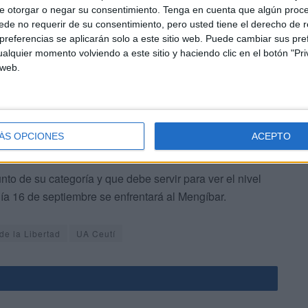
e otorgar o negar su consentimiento.
Tenga en cuenta que algún proc
de no requerir de su consentimiento, pero usted tiene el derecho de r
uipo de Dani Ramos, el 2 de septiembre. Un equipo
referencias se aplicarán solo a este sitio web. Puede cambiar sus pref
alquier momento volviendo a este sitio y haciendo clic en el botón "Pri
pira a volver a la máxima categoría del fútbol-sala.
 web.
 temporadas.
ÁS OPCIONES
ACEPTO
nto de su categoría y que debe servir para ver el nivel
día 16 de septiembre se enfrentará al Mengíbar.
de la Libertad
UA Ceutí