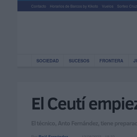
Contacto
Horarios de Barcos by Kikoto
Vuelos
Sorteo Cruz
SOCIEDAD
SUCESOS
FRONTERA
J
El Ceutí empie
El técnico, Anto Fernández, tiene preparad
Por
Raúl Fernández
13/08/2023 - 18:32