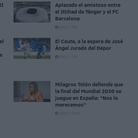
II
Aplazado el amistoso entre
el Ittihad de Tánger y el FC
Barcelona
HACE 1 DÍA
el
El Ceuta, a la espera de José
Ángel Jurado del Dépor
a
HACE 1 DÍA
Milagros Tolón defiende que
la final del Mundial 2030 se
juegue en España: "Nos la
merecemos"
HACE 2 DÍAS