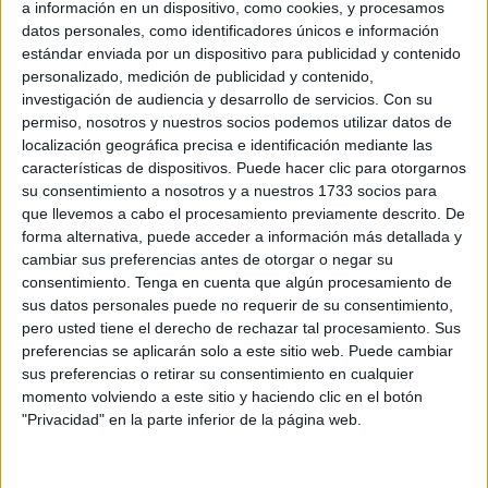
a información en un dispositivo, como cookies, y procesamos
representante de Ceuta en
unos premios
que reconocen
datos personales, como identificadores únicos e información
a los actores más influyentes del ecosistema emprendedor
estándar enviada por un dispositivo para publicidad y contenido
personalizado, medición de publicidad y contenido,
europeo.
investigación de audiencia y desarrollo de servicios.
Con su
permiso, nosotros y nuestros socios podemos utilizar datos de
La trayectoria de Delgado está marcada por su implicación
localización geográfica precisa e identificación mediante las
en el mundo startup: fue cofundador de
Footters
, la
características de dispositivos. Puede hacer clic para otorgarnos
plataforma de streaming de fútbol que llegó a revolucionar
su consentimiento a nosotros y a nuestros 1733 socios para
el deporte base; ha participado en proyectos como
que llevemos a cabo el procesamiento previamente descrito. De
forma alternativa, puede acceder a información más detallada y
Vackstage
, vinculados al sector audiovisual y musical; y
cambiar sus preferencias antes de otorgar o negar su
actualmente impulsa
Zenon
, una consultora de
consentimiento.
Tenga en cuenta que algún procesamiento de
emprendimiento
, sportech y media.
sus datos personales puede no requerir de su consentimiento,
pero usted tiene el derecho de rechazar tal procesamiento. Sus
En paralelo, es el impulsor de
UpAndalus
, un proyecto
preferencias se aplicarán solo a este sitio web. Puede cambiar
que se ha consolidado como
catalizador de la
sus preferencias o retirar su consentimiento en cualquier
momento volviendo a este sitio y haciendo clic en el botón
comunidad emprendedora
en Andalucía y más allá,
"Privacidad" en la parte inferior de la página web.
conectando a startups, inversores y corporaciones. Con un
alcance mensual de más de
200.000 personas
,
UpAndalus combina newsletter, podcast, redes y eventos