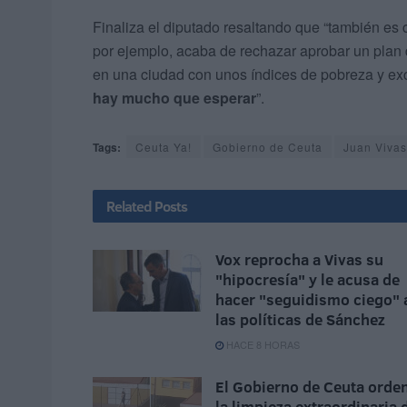
Finaliza el diputado resaltando que “también es c
por ejemplo, acaba de rechazar aprobar un plan 
en una ciudad con unos índices de pobreza y ex
hay mucho que esperar
”.
Tags:
Ceuta Ya!
Gobierno de Ceuta
Juan Vivas
Related
Posts
Vox reprocha a Vivas su
"hipocresía" y le acusa de
hacer "seguidismo ciego" 
las políticas de Sánchez
HACE 8 HORAS
El Gobierno de Ceuta orde
la limpieza extraordinaria 