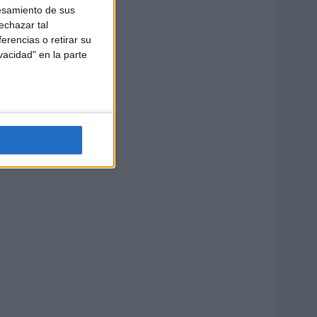
esamiento de sus
echazar tal
erencias o retirar su
vacidad" en la parte