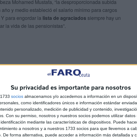
abeza Mohamed Mustafa, “la desproporcionada subida
año y medio estableció el salario mínimo para cargos
. Y para engordar la
lista de agraciados
siempre hay un
r la vida de las pensionistas”.
ien esté al frente de las consejerías, pues lo esencial
Su privacidad es importante para nosotros
vas
, una política que
cada día nos entierra
un poco
s 1733
socios
almacenamos y/o accedemos a información en un disposit
sonales, como identificadores únicos e información estándar enviada 
ntenido personalizado, medición de publicidad y contenido, investigaci
“frente a ese engañabobos tan manido y vacío de los
os.
Con su permiso, nosotros y nuestros socios podemos utilizar datos 
gica” del
nuevo nombramiento
.
identificación mediante las características de dispositivos. Puede hacer
ntimiento a nosotros y a nuestros 1733 socios para que llevemos a ca
. De forma alternativa, puede acceder a información más detallada y 