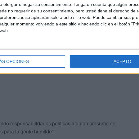
e otorgar o negar su consentimiento.
Tenga en cuenta que algún proc
de no requerir de su consentimiento, pero usted tiene el derecho de r
referencias se aplicarán solo a este sitio web. Puede cambiar sus pref
alquier momento volviendo a este sitio y haciendo clic en el botón "Pri
 web.
o del PP
, un
fan
declarado, como así lo atestiguan
 dos dirigentes crueles y fanáticos como son
Ayuso
y el
ÁS OPCIONES
ACEPTO
ndo responsabilidades políticas a quien presume de
s para la gente humilde”.