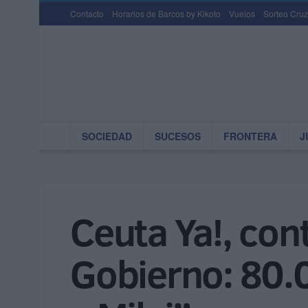
Contacto
Horarios de Barcos by Kikoto
Vuelos
Sorteo Cruz
SOCIEDAD
SUCESOS
FRONTERA
J
Ceuta Ya!, cont
Gobierno: 80.