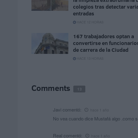
colegios tras detectar vari
entradas
HACE 12 HORAS
167 trabajadores optan a
convertirse en funcionario
de carrera de la Ciudad
HACE 13 HORAS
Comments
13
Javi
comentó:
hace 1 año
No vea cuando dice Mustafá algo .como sa
Real
comentó:
hace 1 año