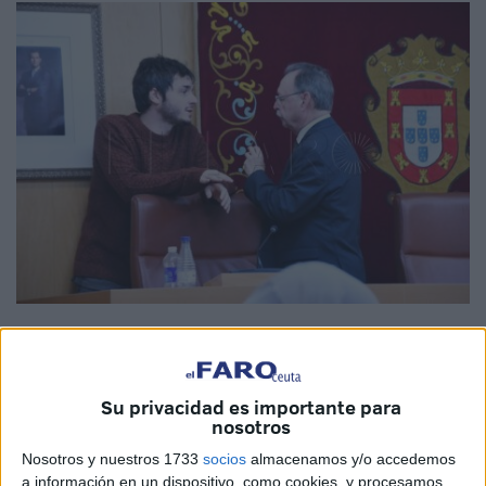
Imagen de archivo
Su privacidad es importante para
nosotros
Ceuta Ya!
defenderá en la próxima sesión plenaria
Nosotros y nuestros 1733
socios
almacenamos y/o accedemos
resolutiva de la Asamblea una propuesta cuyo objetivo
a información en un dispositivo, como cookies, y procesamos