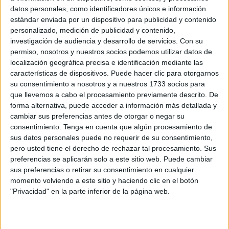
es tanto
“reprobar la
posición política del PP contraria
datos personales, como identificadores únicos e información
a la aprobación y posterior aplicación del decreto-ley,
estándar enviada por un dispositivo para publicidad y contenido
por el que se
aprueban medidas urgentes para la
personalizado, medición de publicidad y contenido,
investigación de audiencia y desarrollo de servicios.
Con su
garantía del interés superior de la infancia y la
permiso, nosotros y nuestros socios podemos utilizar datos de
adolescencia
ante
situaciones de contingencias
localización geográfica precisa e identificación mediante las
migratorias extraordinarias
” como “instar a las
características de dispositivos. Puede hacer clic para otorgarnos
comunidades autónomas, en especial a las
su consentimiento a nosotros y a nuestros 1733 socios para
que llevemos a cabo el procesamiento previamente descrito. De
gobernadas por el PP, a cumplir la citada ley”.
forma alternativa, puede acceder a información más detallada y
cambiar sus preferencias antes de otorgar o negar su
"Partiendo de que la concentración de
menores
consentimiento.
Tenga en cuenta que algún procesamiento de
extranjeros no acompañado
s en Ceuta y Canarias lleva
sus datos personales puede no requerir de su consentimiento,
tiempo siendo objeto de debate y preocupación, en el caso
pero usted tiene el derecho de rechazar tal procesamiento. Sus
de nuestra ciudad, la
situación queda agravada por el
preferencias se aplicarán solo a este sitio web. Puede cambiar
hecho de que la hostilidad racista del PP
contra este
sus preferencias o retirar su consentimiento en cualquier
momento volviendo a este sitio y haciendo clic en el botón
colectivo ha traído como consecuencia que, en veinticinco
"Privacidad" en la parte inferior de la página web.
años, no se haya construido ni una sola infraestructura
específica para gestionar correctamente esta
competencia”, ha explicado la formación que lidera