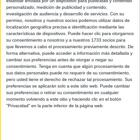
estándar enviada por un dispositivo para publicidad y contenido
comparecerá ante el Congreso de los Diputados y
personalizado, medición de publicidad y contenido,
Ceuta Ya! ha hablado con Ione Belarra para que
investigación de audiencia y desarrollo de servicios.
Con su
permiso, nosotros y nuestros socios podemos utilizar datos de
Podemos solicite explicaciones al Presidente al
localización geográfica precisa e identificación mediante las
respecto del
‘Navios Felix’
, el barco que estuvo hace dos
características de dispositivos. Puede hacer clic para otorgarnos
semanas repostando en el puerto de nuestra ciudad.
su consentimiento a nosotros y a nuestros 1733 socios para
que llevemos a cabo el procesamiento previamente descrito. De
El buque iba cargado con 170.000 toneladas de carbón
forma alternativa, puede acceder a información más detallada y
vegetal destino Israel
, lo que fue denunciado ante los
cambiar sus preferencias antes de otorgar o negar su
medios de comunicación por la Red Solidaria contra la
consentimiento.
Tenga en cuenta que algún procesamiento de
sus datos personales puede no requerir de su consentimiento,
Ocupación de Palestina (Rescop).
pero usted tiene el derecho de rechazar tal procesamiento. Sus
preferencias se aplicarán solo a este sitio web. Puede cambiar
Mustafa en contacto con la
sus preferencias o retirar su consentimiento en cualquier
momento volviendo a este sitio y haciendo clic en el botón
Autoridad Portuaria y Rescop
"Privacidad" en la parte inferior de la página web.
“En cuanto tuvimos constancia del hecho, nos pusimos a
hacer las gestiones pertinentes”, señala Mohamed
Mustafa.
El secretario general de Ceuta Ya! se puso en