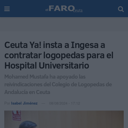
Ceuta Ya! insta a Ingesa a
contratar logopedas para el
Hospital Universitario
Mohamed Mustafa ha apoyado las
reivindicaciones del Colegio de Logopedas de
Andalucía en Ceuta
Por
Isabel Jiménez
08/08/2024 - 17:12