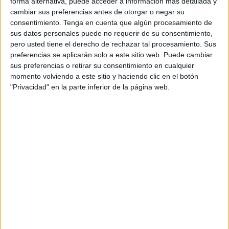
forma alternativa, puede acceder a información más detallada y
Colegio Oficial de Logopedas de Andalucía
, que de
cambiar sus preferencias antes de otorgar o negar su
consentimiento.
Tenga en cuenta que algún procesamiento de
nuevo ha manifestado su malestar por el hecho de que "en
sus datos personales puede no requerir de su consentimiento,
lugar de contratar logopedas desde el Ingesa "se haya
pero usted tiene el derecho de rechazar tal procesamiento. Sus
optado una vez más por privatizar el servicio".
preferencias se aplicarán solo a este sitio web. Puede cambiar
sus preferencias o retirar su consentimiento en cualquier
Desde el partido político consideran que se trata de "un
momento volviendo a este sitio y haciendo clic en el botón
servicio esencial" y que, por ello, el Instituto Nacional de
"Privacidad" en la parte inferior de la página web.
Gestión Sanitaria "debe hacer todo lo posible para que el
Hospital Universitario de Ceuta
cuente con logopedas
entre las categorías de personal estatutario, tal como
reconoce el
Ministerio de Sanidad".
Para Ceuta Ya!, ese "debe ser el objetivo", ha insistido. Y
es que, tal y como ha reiterado de nuevo Mohamed
Mustafa, "el servicio de logopedia va mucho más allá de
enseñar a hablar a niños pequeños".
De esta manera, el secretario general de Ceuta Ya! se ha