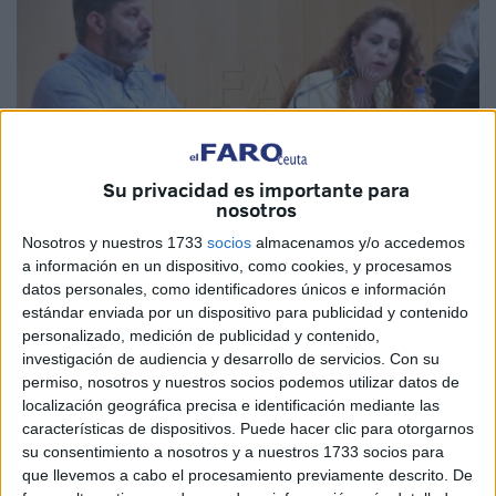
Su privacidad es importante para
nosotros
Nosotros y nuestros 1733
socios
almacenamos y/o accedemos
a información en un dispositivo, como cookies, y procesamos
Imagen de archivo
datos personales, como identificadores únicos e información
estándar enviada por un dispositivo para publicidad y contenido
personalizado, medición de publicidad y contenido,
investigación de audiencia y desarrollo de servicios.
Con su
La delegación de Ceuta del Colegio de Logopedas de
permiso, nosotros y nuestros socios podemos utilizar datos de
Andalucía manifestaba este pasado miércoles en un
localización geográfica precisa e identificación mediante las
características de dispositivos. Puede hacer clic para otorgarnos
comunicado su malestar por la externalización del servicio
su consentimiento a nosotros y a nuestros 1733 socios para
de Logopedia.
Ceuta Ya!
ha querido apoyar públicamente
que llevemos a cabo el procesamiento previamente descrito. De
las
reivindicaciones de la delegación
de Ceuta del