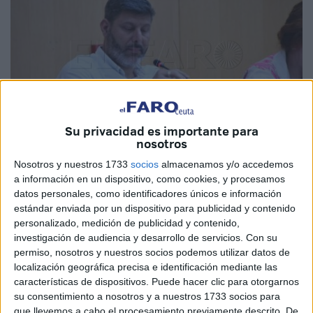
Su privacidad es importante para
nosotros
Nosotros y nuestros 1733
socios
almacenamos y/o accedemos
Imagen de archivo
a información en un dispositivo, como cookies, y procesamos
datos personales, como identificadores únicos e información
estándar enviada por un dispositivo para publicidad y contenido
personalizado, medición de publicidad y contenido,
Ceuta Ya!
no ceja en su empeño de que la ciudad forme
investigación de audiencia y desarrollo de servicios.
Con su
permiso, nosotros y nuestros socios podemos utilizar datos de
parte del
Comité Europeo de las Regiones
, una cuestión
localización geográfica precisa e identificación mediante las
que volverán a llevar a la Asamblea de Ceuta en el
características de dispositivos. Puede hacer clic para otorgarnos
próximo pleno.
su consentimiento a nosotros y a nuestros 1733 socios para
que llevemos a cabo el procesamiento previamente descrito. De