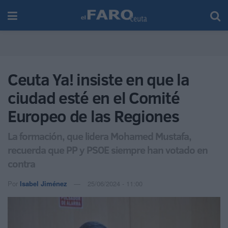
Ceuta Ya! insiste en que la
ciudad esté en el Comité
Europeo de las Regiones
La formación, que lidera Mohamed Mustafa,
recuerda que PP y PSOE siempre han votado en
contra
Por
Isabel Jiménez
25/06/2024 - 11:00