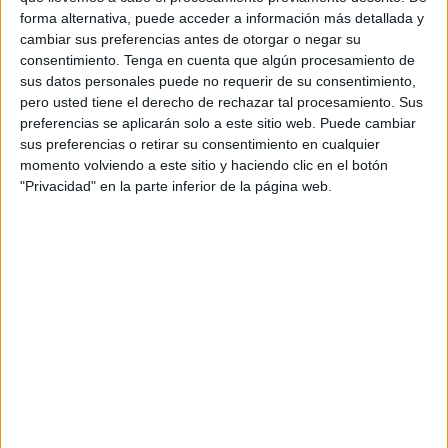
Solicitan que la
Asamblea
emprenda acciones para
forma alternativa, puede acceder a información más detallada y
"modificar las estructuras políticas de Ceuta que, por su
cambiar sus preferencias antes de otorgar o negar su
consentimiento.
Tenga en cuenta que algún procesamiento de
obsolescencia, no sólo lastran nuestro desarrollo, sino que
sus datos personales puede no requerir de su consentimiento,
nos están sumiendo en un estado de precariedad
pero usted tiene el derecho de rechazar tal procesamiento. Sus
institucional de consecuencias más que negativas para
preferencias se aplicarán solo a este sitio web. Puede cambiar
nuestro futuro”.
sus preferencias o retirar su consentimiento en cualquier
momento volviendo a este sitio y haciendo clic en el botón
En ese sentido, la formación recuerda que “PP y PSOE
"Privacidad" en la parte inferior de la página web.
siempre han votado en contra”. Además, da ejemplos: “En
contra de que Ceuta sea Comunidad Autónoma; en contra
de impulsar una ley de Régimen Económico y Fiscal; en
contra de una ley de financiación”.
Para Mohamed Mustafa, esto se debe a “las órdenes
emanadas de Madrid por las direcciones de ambos
partidos”, unas órdenes que el secretario general de Ceuta
Ya! sintetiza de la siguiente manera: “Ceuta no se toca.
Prohibido molestar”.