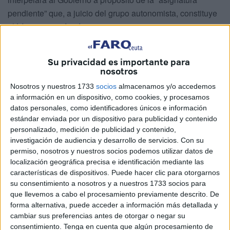
pendiente” que, a juicio del grupo autonomista, constituye
el
bienestar animal
.
En concreto, los localistas preguntarán acerca del
Su privacidad es importante para
“descontrolado aumento” de la población felina callejera,
nosotros
un “problema de salud pública” que, señala, “ya fue
Nosotros y nuestros 1733
socios
almacenamos y/o accedemos
trasladado a la consejera hace muchos meses”.
a información en un dispositivo, como cookies, y procesamos
datos personales, como identificadores únicos e información
Entonces, añade el partido que lidera Mohamed Mustafa,
estándar enviada por un dispositivo para publicidad y contenido
“la respuesta fue una promesa de intervención en el
personalizado, medición de publicidad y contenido,
asunto y, aun siendo conscientes de la costumbre del PP
investigación de audiencia y desarrollo de servicios.
Con su
de no cumplir con la palabra dada, decidimos confiar y
permiso, nosotros y nuestros socios podemos utilizar datos de
esperar”. Sin embargo, continúa Ceuta Ya!, “la situación,
localización geográfica precisa e identificación mediante las
características de dispositivos. Puede hacer clic para otorgarnos
lejos de mejorar, ha empeorado de forma considerable”.
su consentimiento a nosotros y a nuestros 1733 socios para
que llevemos a cabo el procesamiento previamente descrito. De
La formación de izquierda se hace así eco del “grito de
forma alternativa, puede acceder a información más detallada y
socorro de las diferentes asociaciones animalistas” y de
cambiar sus preferencias antes de otorgar o negar su
las “denuncias públicas”.
consentimiento.
Tenga en cuenta que algún procesamiento de