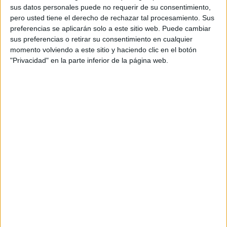
sus datos personales puede no requerir de su consentimiento,
Recientemente, de hecho, ha sido la asociación Daubma
pero usted tiene el derecho de rechazar tal procesamiento. Sus
la que ha exigido al Gobierno la retirada del anuncio de
preferencias se aplicarán solo a este sitio web. Puede cambiar
sus preferencias o retirar su consentimiento en cualquier
contratación para “retirar” cabras, ovejas, gallos y
momento volviendo a este sitio y haciendo clic en el botón
conejos sin control
en el que se recoge la posibilidad de
"Privacidad" en la parte inferior de la página web.
la ejecución de especies.
Para Ceuta Ya!, esto es consecuencia de la desidia
existente en lo referido a, por ejemplo, las campañas de
esterilización.
Centrándose en el caso de las colonias de
gatos
, la
diputada Julia Ferreras señala que “hemos visto como los
barrios se desbordaban, llenándose de nuevas camadas
que sobreviven, a duras penas, gracias a la solidaridad de
la sociedad civil, que ha tenido que asumir una
responsabilidad que no le corresponde”.