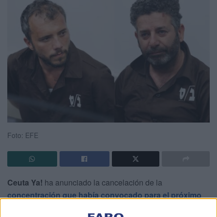
Foto: EFE
Ceuta Ya!
ha anunciado la cancelación de la
concentración que había convocado para el próximo
miércoles
en la
Plaza de los Reyes
después de