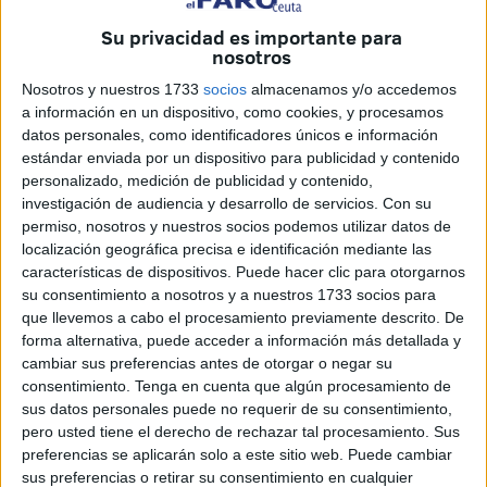
confirmarse la liberación de los activistas
Thiago Ávila
y
Saif Abukeshek
, ambos vinculados a la
defensa del
Su privacidad es importante para
nosotros
pueblo palestino.
Nosotros y nuestros 1733
socios
almacenamos y/o accedemos
La formación localista había impulsado esta movilización
a información en un dispositivo, como cookies, y procesamos
para exigir la puesta en libertad del activista brasileño y
datos personales, como identificadores únicos e información
estándar enviada por un dispositivo para publicidad y contenido
del hispanopalestino, a quienes consideraban retenidos
personalizado, medición de publicidad y contenido,
“ilegalmente” por Israel. Tras conocerse su liberación, el
investigación de audiencia y desarrollo de servicios.
Con su
partido ha comunicado que la protesta queda suspendida.
permiso, nosotros y nuestros socios podemos utilizar datos de
localización geográfica precisa e identificación mediante las
A pesar de ello, desde
Ceuta Ya!
han insistido en que la
características de dispositivos. Puede hacer clic para otorgarnos
situación en Palestina continúa siendo motivo de
su consentimiento a nosotros y a nuestros 1733 socios para
que llevemos a cabo el procesamiento previamente descrito. De
preocupación y han defendido la necesidad de mantener
forma alternativa, puede acceder a información más detallada y
las denuncias públicas contra las actuaciones del Estado
cambiar sus preferencias antes de otorgar o negar su
israelí.
consentimiento.
Tenga en cuenta que algún procesamiento de
sus datos personales puede no requerir de su consentimiento,
Ceuta Ya! insiste en que “el
pero usted tiene el derecho de rechazar tal procesamiento. Sus
preferencias se aplicarán solo a este sitio web. Puede cambiar
genocidio continúa”
sus preferencias o retirar su consentimiento en cualquier