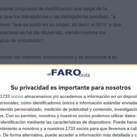
alquier propuesta de modificación que salga de la
 que los trabajadores y las trabajadoras perciban, "a
iones "que se pactó en su origen, es decir, el 50%" y que,
sariales se ha ido diluyendo, siendo muchos los
plus de vinculación".
iendan los intereses empresariales y se abandone a su
Su privacidad es importante para nosotros
s 1733
socios
almacenamos y/o accedemos a información en un disposit
sonales, como identificadores únicos e información estándar enviada 
ntenido personalizado, medición de publicidad y contenido, investigaci
os.
Con su permiso, nosotros y nuestros socios podemos utilizar datos 
precio" hacia el resto de partidos
identificación mediante las características de dispositivos. Puede hacer
ntimiento a nosotros y a nuestros 1733 socios para que llevemos a ca
. De forma alternativa, puede acceder a información más detallada y 
profundamente que el
Gobierno
de la Ciudad haya dejado