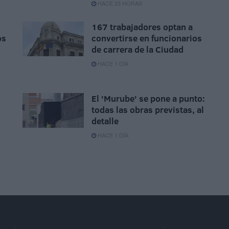
HACE 23 HORAS
167 trabajadores optan a
os
convertirse en funcionarios
de carrera de la Ciudad
HACE 1 DÍA
El 'Murube' se pone a punto:
todas las obras previstas, al
o
detalle
HACE 1 DÍA