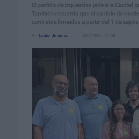
El partido de izquierdas pide a la Ciudad 
También recuerda que el cambio de modelo 
contratos firmados a partir del 1 de sept
Por
Isabel Jiménez
30/07/2023 - 05:29