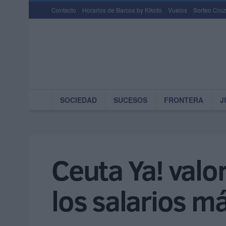
Contacto
Horarios de Barcos by Kikoto
Vuelos
Sorteo Cruz
SOCIEDAD
SUCESOS
FRONTERA
J
Ceuta Ya! valo
los salarios m