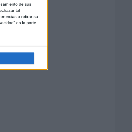
esamiento de sus
echazar tal
erencias o retirar su
vacidad" en la parte