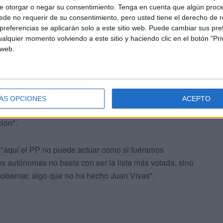
e otorgar o negar su consentimiento.
Tenga en cuenta que algún proc
aciones a todas las formaciones de la oposición".
de no requerir de su consentimiento, pero usted tiene el derecho de r
referencias se aplicarán solo a este sitio web. Puede cambiar sus pref
alquier momento volviendo a este sitio y haciendo clic en el botón "Pri
 web.
a de Dialogo Social sólo esté presente el PP constituye
ÁS OPCIONES
ACEPTO
lan desde Ceuta Ya!, el Partido Popular "está en clara
ión".
"aquí el PP no puede actuar como si fuéramos
autónomas no basta con ser la lista más votada, sino
gobernar, algo que no ha hecho Juan Vivas".