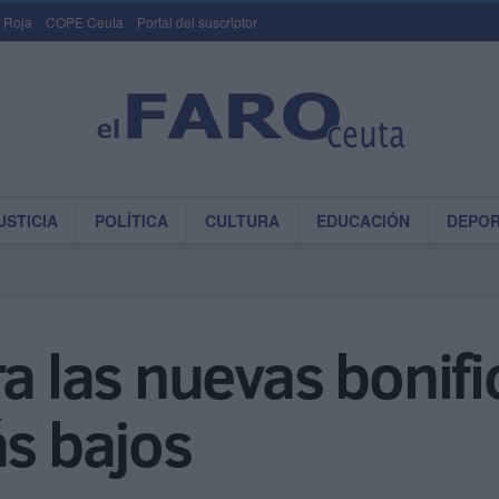
 Roja
COPE Ceuta
Portal del suscriptor
USTICIA
POLÍTICA
CULTURA
EDUCACIÓN
DEPO
ra las nuevas bonif
ás bajos