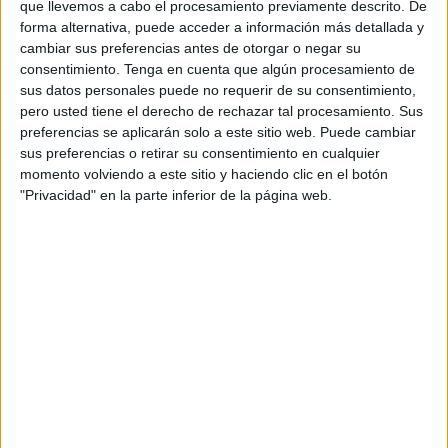
carretera?”, preguntó de forma retórica la diputada. “
No
que llevemos a cabo el procesamiento previamente descrito. De
forma alternativa, puede acceder a información más detallada y
habéis movido ni un solo dedo
para garantizar
cambiar sus preferencias antes de otorgar o negar su
condiciones dignas a las personas afectadas”, acusó
consentimiento.
Tenga en cuenta que algún procesamiento de
directamente a los responsables políticos.
sus datos personales puede no requerir de su consentimiento,
pero usted tiene el derecho de rechazar tal procesamiento. Sus
Críticas al racismo institucional y
preferencias se aplicarán solo a este sitio web. Puede cambiar
sus preferencias o retirar su consentimiento en cualquier
respuesta del Ejecutivo
momento volviendo a este sitio y haciendo clic en el botón
"Privacidad" en la parte inferior de la página web.
Ferreras también denunció lo que considera un
trato
desigual
según el origen de los inmigrantes. “Todos y
todas sabemos que si esas 200 personas hubiesen sido
rubias y europeas,
jamás se hubiese consentido
que
pasaran un mes a la intemperie. Pero claro,
no hablemos
de racismo
”, ironizó.
Ante estas afirmaciones, el consejero de
Presidencia y
Gobernación
,
Alberto Gaitán
, negó de forma tajante
cualquier acusación de racismo por parte del Gobierno