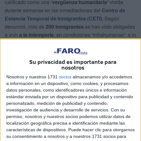
calificado como una “
vergüenza humanitaria
” vivida
durante semanas en las inmediaciones del
Centro de
Estancia Temporal de Inmigrantes (CETI)
. Según
denunció, más de
200 inmigrantes
se han visto obligadas
a vivir
a la intemperie
, en condiciones “infrahumanas”, a lo
largo del último mes.
Ferreras detalló que estas personas han estado
Su privacidad es importante para
durmiendo al borde de barrancos
, mal alimentadas y en
nosotros
un entorno con condiciones
higiénico-sanitarias
Nosotros y nuestros 1731
socios
almacenamos y/o accedemos
deplorables
. En su intervención, criticó duramente la
a información en un dispositivo, como cookies, y procesamos
“
inacción
” del Gobierno de la Ciudad y de la
Delegación
datos personales, como identificadores únicos e información
del Gobierno
, a quienes acusó de mostrar una “
infame
estándar enviada por un dispositivo para publicidad y contenido
personalizado, medición de publicidad y contenido,
indiferencia
” ante una situación que, aseguró, ha sido
investigación de audiencia y desarrollo de servicios.
Con su
ignorada deliberadamente.
permiso, nosotros y nuestros socios podemos utilizar datos de
localización geográfica precisa e identificación mediante las
“¿Puede el hecho de que el
CETI esté lleno
justificar dejar
características de dispositivos. Puede hacer clic para otorgarnos
a centenares de seres humanos literalmente tirados en la
su consentimiento a nosotros y a nuestros 1731 socios para