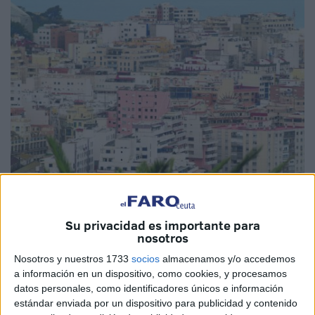
Su privacidad es importante para
Imagen de archivo
nosotros
Nosotros y nuestros 1733
socios
almacenamos y/o accedemos
a información en un dispositivo, como cookies, y procesamos
datos personales, como identificadores únicos e información
Ceuta Ya!
cuenta con un
Plan de Vivienda
que abarca los
estándar enviada por un dispositivo para publicidad y contenido