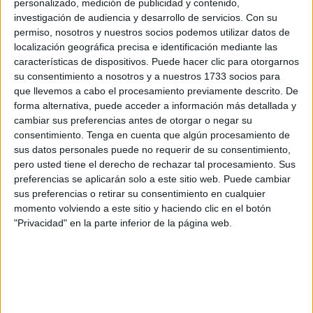
personalizado, medición de publicidad y contenido,
tres presupuestos que quedan por aprobarse y su
investigación de audiencia y desarrollo de servicios.
Con su
intención es presentaron en el próximo
Pleno de la
permiso, nosotros y nuestros socios podemos utilizar datos de
Asamblea
, entendiendo que “el acceso a la vivienda se ha
localización geográfica precisa e identificación mediante las
convertido en uno de los principales problemas de nuestro
características de dispositivos. Puede hacer clic para otorgarnos
país, contándose por millones los españoles y españoles,
su consentimiento a nosotros y a nuestros 1733 socios para
que llevemos a cabo el procesamiento previamente descrito. De
principalmente jóvenes, que encuentran imposible la
forma alternativa, puede acceder a información más detallada y
realización de este derecho constitucional”.
cambiar sus preferencias antes de otorgar o negar su
consentimiento.
Tenga en cuenta que algún procesamiento de
La formación localista hace hincapié en que Ceuta "no es
sus datos personales puede no requerir de su consentimiento,
una excepción, aunque pudiera parecerlo por la actitud del
pero usted tiene el derecho de rechazar tal procesamiento. Sus
Gobierno del PP
, completamente desentendido de esta
preferencias se aplicarán solo a este sitio web. Puede cambiar
sus preferencias o retirar su consentimiento en cualquier
causa".
momento volviendo a este sitio y haciendo clic en el botón
"Privacidad" en la parte inferior de la página web.
"Hablamos de un problema que afecta, desde hace
muchos años, a decenas de miles de ceutíes y que, según
la propia contabilidad oficial, reflejada en la memoria del
PGOU
, el déficit de vivienda se sitúa en ocho mil", indica
el partido.