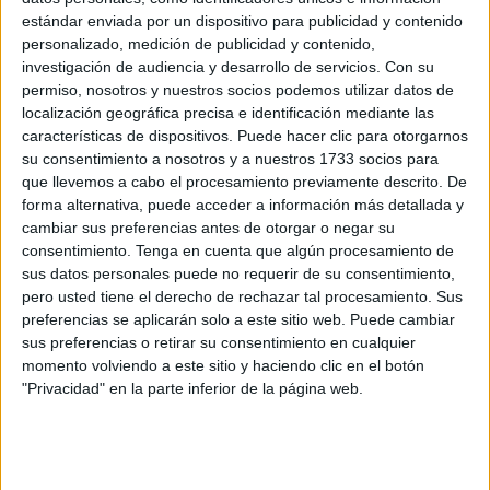
Es normal que los curiosos o interesados reciten la
estándar enviada por un dispositivo para publicidad y contenido
personalizado, medición de publicidad y contenido,
pregunta que parece más que pertinente:
¿Tiene el Ceuta
investigación de audiencia y desarrollo de servicios.
Con su
un once fijo?
. A priori, uno puede creer que sí.
Desde
permiso, nosotros y nuestros socios podemos utilizar datos de
que el Ceuta comenzó la senda de la imbatibilidad,
localización geográfica precisa e identificación mediante las
nueve jugadores han sido titulares en todos los
características de dispositivos. Puede hacer clic para otorgarnos
su consentimiento a nosotros y a nuestros 1733 socios para
partidos de manera ininterrumpida
.
que llevemos a cabo el procesamiento previamente descrito. De
forma alternativa, puede acceder a información más detallada y
¿Qué puestos no repiten?
cambiar sus preferencias antes de otorgar o negar su
consentimiento.
Tenga en cuenta que algún procesamiento de
Tan solo en la zaga se han visto cambios en la últimas
sus datos personales puede no requerir de su consentimiento,
pero usted tiene el derecho de rechazar tal procesamiento. Sus
jornadas
. El
lateral derecho
ha visto ahí a Capa, Gonzalo
preferencias se aplicarán solo a este sitio web. Puede cambiar
Almenara y Anuar Tuhami. Con la reciente baja del
sus preferencias o retirar su consentimiento en cualquier
Algecireño, parece que el chico de Ceuta se ha hecho con
momento volviendo a este sitio y haciendo clic en el botón
el sitio, puesto que está repitiendo en ese lugar.
"Privacidad" en la parte inferior de la página web.
El otro cambio se ha visto en el
central izquierdo
. Yago
jugó dos encuentros seguidos, pero tras la expulsión en