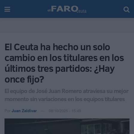
El Ceuta ha hecho un solo
cambio en los titulares en los
últimos tres partidos: ¿Hay
once fijo?
El equipo de José Juan Romero atraviesa su mejor
momento sin variaciones en los equipos titulares
Por
Juan Zaldívar
08/10/2025 - 15:49