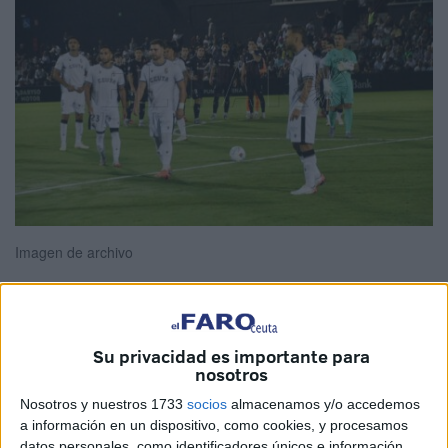
Imagen de archivo
Tres porterías a cero seguidas,
cinco partidos sin perder
,
Su privacidad es importante para
nosotros
11 puntos de 15 posibles; eso son los números recientes
del Ceuta. Pero hay otro más,
un solo cambio en los
Nosotros y nuestros 1733
socios
almacenamos y/o accedemos
onces de los últimos tres partidos
.
a información en un dispositivo, como cookies, y procesamos
datos personales, como identificadores únicos e información