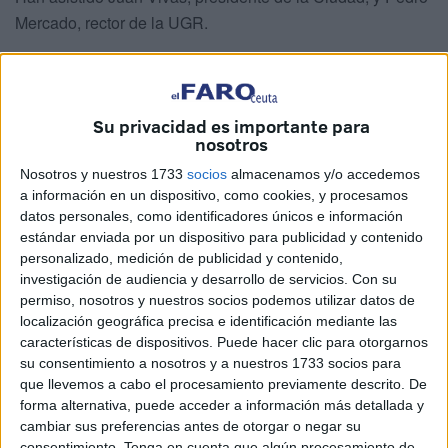
Mercado, rector de la UGR.
También han estado presentes miembros tanto del
Campus Universitario de Ceuta
como del equipo de
Gobierno de la Ciudad.
Su privacidad es importante para
nosotros
El acto ha tenido lugar en el Palacio Autonómico.
Nosotros y nuestros 1733
socios
almacenamos y/o accedemos
Concretamente, la firma se ha producido en el Salón del
a información en un dispositivo, como cookies, y procesamos
Trono, aunque previamente
Pedro Mercado ha firmado
datos personales, como identificadores únicos e información
en el Libro de Honor en el despacho de la Alcaldía
.
estándar enviada por un dispositivo para publicidad y contenido
personalizado, medición de publicidad y contenido,
investigación de audiencia y desarrollo de servicios.
Con su
permiso, nosotros y nuestros socios podemos utilizar datos de
localización geográfica precisa e identificación mediante las
características de dispositivos. Puede hacer clic para otorgarnos
su consentimiento a nosotros y a nuestros 1733 socios para
que llevemos a cabo el procesamiento previamente descrito. De
forma alternativa, puede acceder a información más detallada y
cambiar sus preferencias antes de otorgar o negar su
consentimiento.
Tenga en cuenta que algún procesamiento de