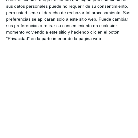
sus datos personales puede no requerir de su consentimiento,
pero usted tiene el derecho de rechazar tal procesamiento. Sus
preferencias se aplicarán solo a este sitio web. Puede cambiar
sus preferencias o retirar su consentimiento en cualquier
momento volviendo a este sitio y haciendo clic en el botón
"Privacidad" en la parte inferior de la página web.
La firma del convenio
Ya en el Salón del Trono, Juan Vivas y Pedro Mercado han
procedido a la firma del convenio por el que se crea
la
Cátedra CEUTA-IATEB en Inteligencia Artificial y
Tecnologías Emergentes para el Bienestar.
Tras este importante momento que marca un antes y un
después, Pedro Mercado, rector de la
UGR
, se ha puesto
frente a todos los presentes y ha dado las gracias a
quienes “nos acompañan en un día importante. Una vez