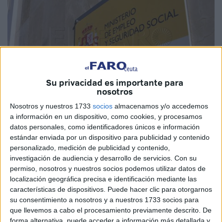
Su privacidad es importante para
nosotros
Nosotros y nuestros 1733
socios
almacenamos y/o accedemos
Imagen de archivo
a información en un dispositivo, como cookies, y procesamos
datos personales, como identificadores únicos e información
estándar enviada por un dispositivo para publicidad y contenido
personalizado, medición de publicidad y contenido,
La Encuesta de Población Activa (EPA) del tercer trimestre
investigación de audiencia y desarrollo de servicios.
Con su
de 2023 hecha pública este jueves arroja datos muy
permiso, nosotros y nuestros socios podemos utilizar datos de
localización geográfica precisa e identificación mediante las
positivos para Ceuta, que se sitúa como la región
características de dispositivos. Puede hacer clic para otorgarnos
española donde más creció la tasa de ocupación en el
su consentimiento a nosotros y a nuestros 1733 socios para
último año. Además, solo Valencia y Baleares superan a la
que llevemos a cabo el procesamiento previamente descrito. De
ciudad autónoma en evolución respecto al segundo
forma alternativa, puede acceder a información más detallada y