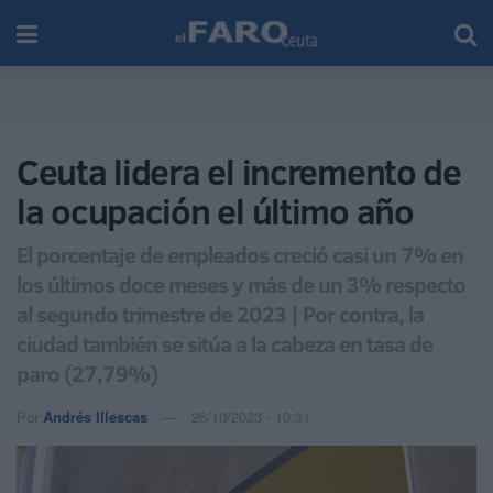
Ceuta lidera el incremento de
la ocupación el último año
El porcentaje de empleados creció casi un 7% en
los últimos doce meses y más de un 3% respecto
al segundo trimestre de 2023 | Por contra, la
ciudad también se sitúa a la cabeza en tasa de
paro (27,79%)
Por
Andrés Illescas
26/10/2023 - 10:31