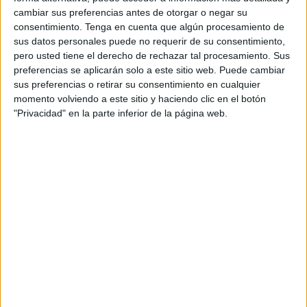
cambiar sus preferencias antes de otorgar o negar su
trimestre del año. Sin embargo, la tasa de
paro
es la más
consentimiento.
Tenga en cuenta que algún procesamiento de
elevada también a nivel nacional.
sus datos personales puede no requerir de su consentimiento,
pero usted tiene el derecho de rechazar tal procesamiento. Sus
Ceuta lidera con claridad la tasa de variación anual de la
preferencias se aplicarán solo a este sitio web. Puede cambiar
ocupación
según los datos publicados por el
INE
. En esta
sus preferencias o retirar su consentimiento en cualquier
categoría, aparece con un crecimiento del 6,95%, más de
momento volviendo a este sitio y haciendo clic en el botón
"Privacidad" en la parte inferior de la página web.
un punto porcentual por delante de la segunda en la
estadística, la Comunidad Valenciana, que se queda en un
5,93%, por el 5,30% de Canarias.
En el extremo opuesto se encuentra Melilla, donde el
porcentaje de empleados se redujo un 6,93% en los
últimos doce meses.
También sale bien parada Ceuta en la variación respecto
al segundo trimestre de 2023. La ocupación se incremento
en la ciudad un 3,14% en este periodo, un porcentaje que
solo superan las Islas Baleares y la Comunidad