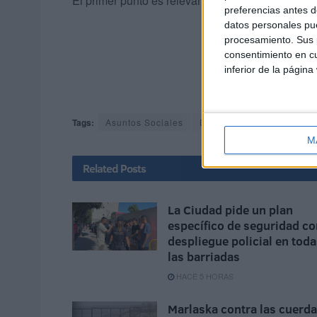
El primer punto es relevante para explicar a pos
preferencias antes d
datos personales pue
procesamiento. Sus p
consentimiento en cu
inferior de la página
Tags:
Asuntos Sociales
Delegación del Gobierno
M
Related
Posts
La Ciudad pide un plan
específico de seguridad co
despliegue policial en tod
las barriadas
HACE 5 HORAS
Marlaska contra las cuerd