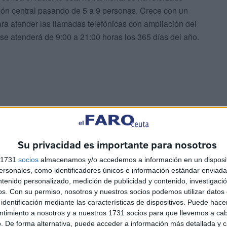
ción central pasando de 5 a 9 personas. Crece con un
ra atender las llamadas telefónicas con ampliación del
se atenderá de 9:00 a 21:00 horas los 365 días del año.
arácter urgente el 021 como número telefónico. La
ón telemático
que consistirá en un email o de un
e tiene disponible el Cedre.
Su privacidad es importante para nosotros
s 1731
socios
almacenamos y/o accedemos a información en un disposit
sonales, como identificadores únicos e información estándar enviada 
ntenido personalizado, medición de publicidad y contenido, investigaci
os.
Con su permiso, nosotros y nuestros socios podemos utilizar datos 
identificación mediante las características de dispositivos. Puede hacer
ntimiento a nosotros y a nuestros 1731 socios para que llevemos a ca
. De forma alternativa, puede acceder a información más detallada y 