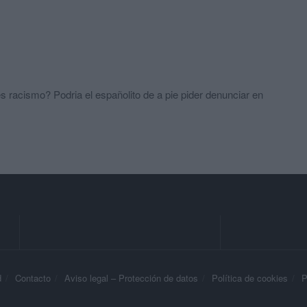
es racismo? Podria el españolito de a pie pider denunciar en
d
Contacto
Aviso legal – Protección de datos
Política de cookies
P