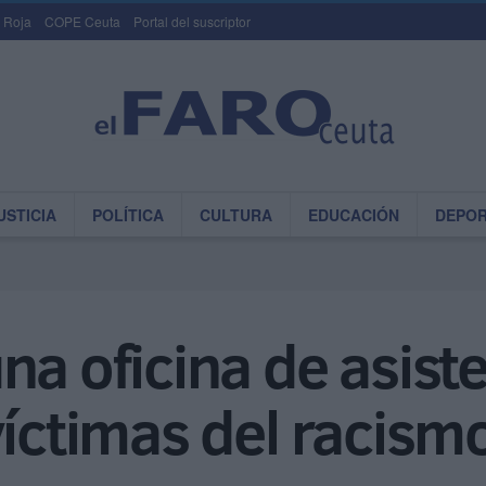
 Roja
COPE Ceuta
Portal del suscriptor
USTICIA
POLÍTICA
CULTURA
EDUCACIÓN
DEPO
na oficina de asiste
víctimas del racism