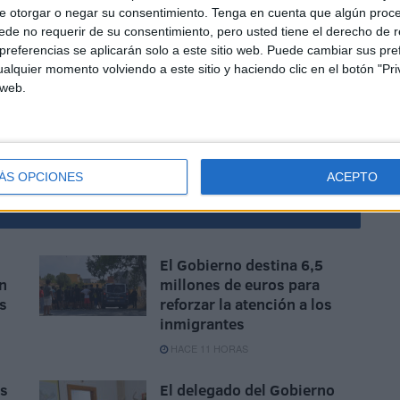
ibles víctimas sus derechos y la importancia de denunciar.
e otorgar o negar su consentimiento.
Tenga en cuenta que algún proc
de no requerir de su consentimiento, pero usted tiene el derecho de r
referencias se aplicarán solo a este sitio web. Puede cambiar sus pref
alquier momento volviendo a este sitio y haciendo clic en el botón "Pri
 web.
Tecnología
ÁS OPCIONES
ACEPTO
El Gobierno destina 6,5
n
millones de euros para
as
reforzar la atención a los
inmigrantes
HACE 11 HORAS
as
El delegado del Gobierno