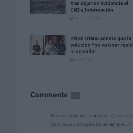
tras dejar en evidencia al
CNI e Información
HACE 13 HORAS
Pérez Triano admite que la
solución “no va a ser rápi
ni sencilla”
HACE 1 DÍA
Comments
3
Harto de aguantar...
comentó:
hace 4 a
Para todos o solo para los de siempre...?