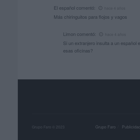
El español
comentó:
hace 4 años
Más chiringuitos para flojos y vagos
Limon
comentó:
hace 4 años
Si un extranjero insulta a un español 
esas oficinas?
Grupo Faro
Publicida
Grupo Faro © 2023