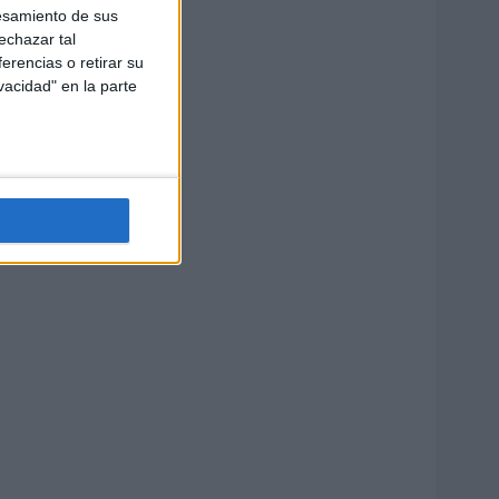
esamiento de sus
echazar tal
erencias o retirar su
vacidad" en la parte