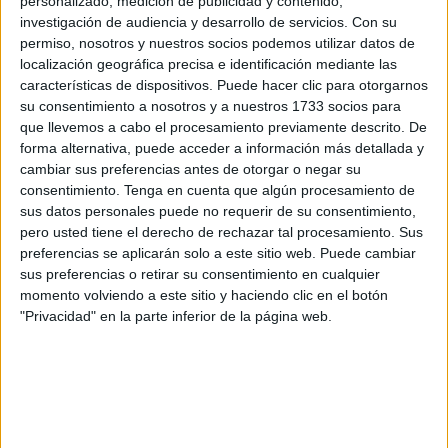
personalizado, medición de publicidad y contenido,
Asimismo, ambos sindicatos reivindican que "la
paz
se
investigación de audiencia y desarrollo de servicios.
Con su
imponga en un Estado palestino viable y reconocido
permiso, nosotros y nuestros socios podemos utilizar datos de
internacionalmente".
localización geográfica precisa e identificación mediante las
características de dispositivos. Puede hacer clic para otorgarnos
¿Por qué convocan esta huelga? Los
su consentimiento a nosotros y a nuestros 1733 socios para
que llevemos a cabo el procesamiento previamente descrito. De
motivos
forma alternativa, puede acceder a información más detallada y
cambiar sus preferencias antes de otorgar o negar su
consentimiento.
Tenga en cuenta que algún procesamiento de
Tal y como explicaron sus representantes a nivel nacional,
sus datos personales puede no requerir de su consentimiento,
las razones por las que se concentran este miércoles, 15
pero usted tiene el derecho de rechazar tal procesamiento. Sus
de octubre, son las siguientes:
preferencias se aplicarán solo a este sitio web. Puede cambiar
sus preferencias o retirar su consentimiento en cualquier
Que el anunciado
alto el fuego sea permanente
y
momento volviendo a este sitio y haciendo clic en el botón
verificable.
"Privacidad" en la parte inferior de la página web.
Que
se asegure la ayuda humanitaria
y su acceso
de forma inmediata.
Que se apoye la
reconstrucción de Gaza
y esta se