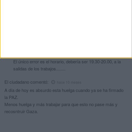
Todos los sectores de este país están siendo demacrados por
estas políticas social comunista que tiene la PSOE and cia
Maria
comentó:
hace 10 meses
Que significado tiene esta huelga ahora?
Bueno si,menos tiempo para trabajar
Otra más.
comentó:
hace 10 meses
El único error es el horario, debería ser 19.30-20.00, a la
salidas de los trabajos........
El ciudadano
comentó:
hace 10 meses
A día de hoy es absurdo esta huelga cuando ya se ha firmado
la PAZ.
Menos huelga y más trabajar para que esto no pase más y
recosntruir Gaza.