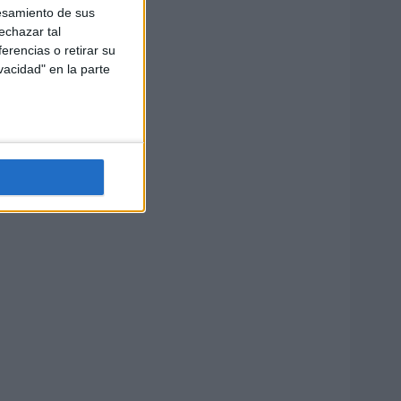
esamiento de sus
echazar tal
erencias o retirar su
vacidad" en la parte