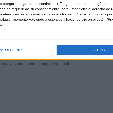
e otorgar o negar su consentimiento.
Tenga en cuenta que algún proc
de no requerir de su consentimiento, pero usted tiene el derecho de r
referencias se aplicarán solo a este sitio web. Puede cambiar sus pref
alquier momento volviendo a este sitio y haciendo clic en el botón "Pri
ate de Obolski, al que respondió el portero Pedro
 web.
ones y tampoco fueron capaces de conseguir el tanto.
r de una oportunidad clara para marcar el gol. En el
e marca y sin portero remataba pero el balón
ÁS OPCIONES
ACEPTO
sido la ocasión más clara pero ni aún así se pudo abrir
n a vestuarios con el empate a cero inicial.