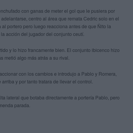
 enchufado con ganas de meter el gol que le pusiera por
 adelantarse, centro al área que remata Cedric solo en el
a al portero pero luego reacciona antes de que Ñito la
 la acción del jugador del conjunto ceutí.
tido y lo hizo francamente bien. El conjunto ibicenco hizo
s metió algo más atrás a su rival.
accionar con los cambios e introdujo a Pablo y Romera,
riba y por tanto tratara de llevar el control.
alta lateral que botaba directamente a portería Pablo, pero
emenda parada.