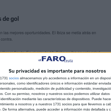
s de gol
n las mejores oportunidades. El Ibiza se metía atrás en
 contra.
illar al Ceuta. En el minuto 18, Soko se iba en velocidad
cruzado, pero el cancerbero del Ceuta realizaba una
Su privacidad es importante para nosotros
ota pero el Ibiza salía con algo más de peligro. En el
s 1731
socios
almacenamos y/o accedemos a información en un disposit
sonales, como identificadores únicos e información estándar enviada 
ro su disparo salía demasiado cruzado y no encontraba
ntenido personalizado, medición de publicidad y contenido, investigaci
os.
Con su permiso, nosotros y nuestros socios podemos utilizar datos 
identificación mediante las características de dispositivos. Puede hacer
ntimiento a nosotros y a nuestros 1731 socios para que llevemos a ca
. De forma alternativa, puede acceder a información más detallada y 