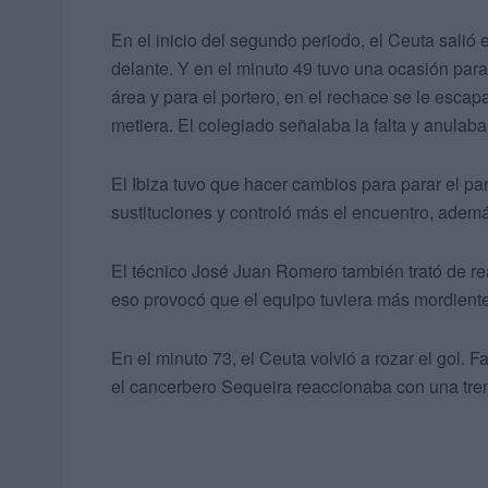
En el inicio del segundo periodo, el Ceuta salió
delante. Y en el minuto 49 tuvo una ocasión para
área y para el portero, en el rechace se le escap
metiera. El colegiado señalaba la falta y anulaba
El Ibiza tuvo que hacer cambios para parar el par
sustituciones y controló más el encuentro, ademá
El técnico José Juan Romero también trató de re
eso provocó que el equipo tuviera más mordiente ar
En el minuto 73, el Ceuta volvió a rozar el gol. F
el cancerbero Sequeira reaccionaba con una tr