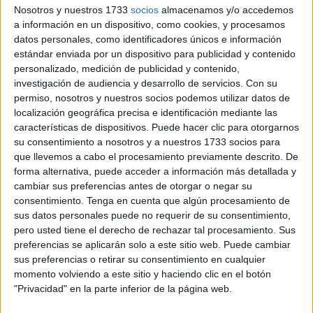
Nosotros y nuestros 1733
socios
almacenamos y/o accedemos
locales.
a información en un dispositivo, como cookies, y procesamos
datos personales, como identificadores únicos e información
Sin embargo, a pesar de que ya surte efecto, las cifras aún
estándar enviada por un dispositivo para publicidad y contenido
sobrepasan la capacidad de los recursos de la ciudad. Al
personalizado, medición de publicidad y contenido,
menos así lo ha señalado Alejandro Ramírez, consejero
investigación de audiencia y desarrollo de servicios.
Con su
de Fomento, tras la celebración del Consejo de este
permiso, nosotros y nuestros socios podemos utilizar datos de
localización geográfica precisa e identificación mediante las
martes.
características de dispositivos. Puede hacer clic para otorgarnos
su consentimiento a nosotros y a nuestros 1733 socios para
“Se percibe que las salidas de producen de forma más
que llevemos a cabo el procesamiento previamente descrito. De
ágil”, ha comentado. “Esa es la
parte positiva
del Real
forma alternativa, puede acceder a información más detallada y
Decreto. Salen dos cada semana. Los
traslados
cambiar sus preferencias antes de otorgar o negar su
aumentan
”, ha mencionado.
consentimiento.
Tenga en cuenta que algún procesamiento de
sus datos personales puede no requerir de su consentimiento,
pero usted tiene el derecho de rechazar tal procesamiento. Sus
129 traslados
preferencias se aplicarán solo a este sitio web. Puede cambiar
sus preferencias o retirar su consentimiento en cualquier
Desde el 28 del mes en el que arrancaron las actuaciones,
momento volviendo a este sitio y haciendo clic en el botón
se han llevado a cabo 129
movilizaciones de menores
"Privacidad" en la parte inferior de la página web.
de Ceuta a la Península
. “Prácticamente se han