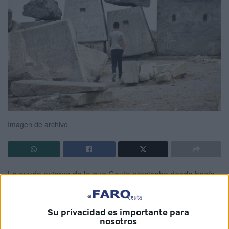
Imagen de archivo
La ayuda externa de la que Ceuta precisaba desde hacía
meses para la
gestión de menores
llegó en septiembre.
Tras la espera, la medida, que salió adelante fraguada al
Su privacidad es importante para
calor de
polémicas y desacuerdos
, se presentó como
nosotros
una solución ante el aforo desbordado en los centros