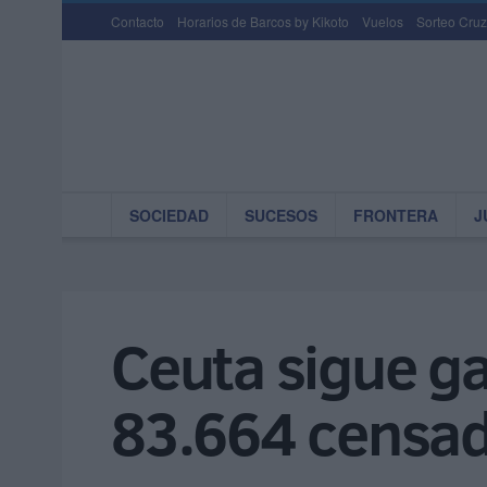
Contacto
Horarios de Barcos by Kikoto
Vuelos
Sorteo Cruz
SOCIEDAD
SUCESOS
FRONTERA
J
Ceuta sigue ga
83.664 censa