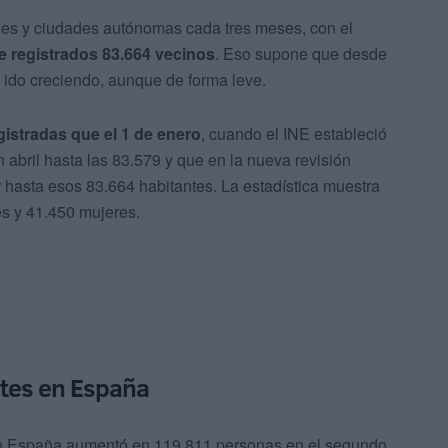
es y ciudades autónomas cada tres meses, con el
e registrados 83.664 vecinos
. Eso supone que desde
a ido creciendo, aunque de forma leve.
istradas que el 1 de enero
, cuando el INE estableció
 abril hasta las 83.579 y que en la nueva revisión
 hasta esos 83.664 habitantes. La estadística muestra
 y 41.450 mujeres.
ntes en España
e en España aumentó en 119.811 personas en el segundo