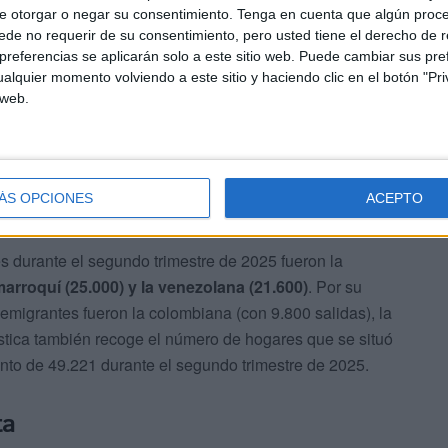
e otorgar o negar su consentimiento.
Tenga en cuenta que algún proc
 del 0,10%
, el mismo porcentaje que anotó, por ejemplo,
de no requerir de su consentimiento, pero usted tiene el derecho de r
referencias se aplicarán solo a este sitio web. Puede cambiar sus pref
s Vasco o Canarias, que se situaron en un 0,11%,
alquier momento volviendo a este sitio y haciendo clic en el botón "Pri
 Estadística.
 web.
ÁS OPCIONES
ACEPTO
s durante el segundo trimestre de 2025 fueron la
marroquí (25.000) y la venezolana (21.600)
. Por su
emigrantes fueron la colombiana (con 9.800 salidas), la
ística también recoge el número de hogares que se situó
nto de 49.221 durante el segundo trimestre de 2025.
ta