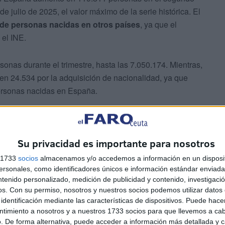
de julio de 2025, el valor máximo de la serie histórica. El
de personas nacidas en otros países
, ya que el
el INE.
nas durante el trimestre, hasta las 7.050.174. Mientras,
n 24.534 por la adquisición de nacionalidad, ya que
ersonas nacidas en España.
Su privacidad es importante para nosotros
s 1733
socios
almacenamos y/o accedemos a información en un disposit
sonales, como identificadores únicos e información estándar enviada 
lación creció en todas las comunidades autónomas y
ntenido personalizado, medición de publicidad y contenido, investigaci
ma de Melilla. Los mayores incrementos se dieron en
os.
Con su permiso, nosotros y nuestros socios podemos utilizar datos 
identificación mediante las características de dispositivos. Puede hacer
Illes Balears (0,42%). En términos anuales, el
ntimiento a nosotros y a nuestros 1733 socios para que llevemos a ca
5 personas.
. De forma alternativa, puede acceder a información más detallada y 