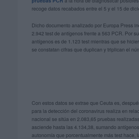
pruebas PCR
a la hora de diagnosticar posible
recoge datos recabados entre el 5 y el 15 de dic
Dicho documento analizado por Europa Press ind
2.942 test de antígenos frente a 563 PCR. Por s
antígenos es de 1.123 test mientras que se hici
se constatan cifras que duplican y triplican el n
Con estos datos se extrae que Ceuta es, despué
para la detección del coronavirus realiza en rela
nacional se sitúa en 2.083,65 pruebas realizadas
asciende hasta las 4.134,38, sumando antígenos
autonomía que porcentualmente más test hace, la 