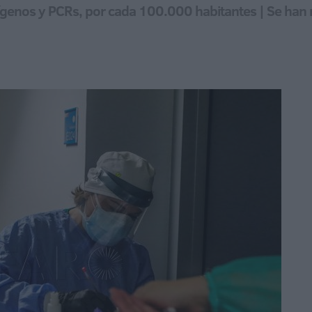
ígenos y PCRs, por cada 100.000 habitantes | Se han 