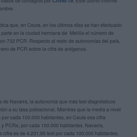
s casos de contagios por
Covid-19.
Este último informe
iembre.
ica que, en Ceuta, en los últimos días se han efectuado
u parte en la ciudad hermana de Melilla el número de
eron 732 PCR. Respecto al resto de autonomías del país,
úmero de PCR sobre la cifra de antígenos.
s de Navarra, la autonomía que más test diagnósticos
ción a su tasa poblacional. Mientras que la media a nivel
 por cada 100.000 habitantes, en Ceuta esa cifra
 y PCRs, por cada 100.000 habitantes. Navarra,
cifra es de 4.231,95 test por cada 100.000 habitantes.