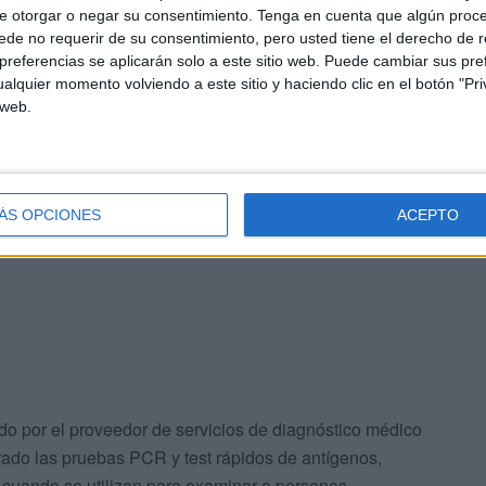
e otorgar o negar su consentimiento.
Tenga en cuenta que algún proc
de no requerir de su consentimiento, pero usted tiene el derecho de r
referencias se aplicarán solo a este sitio web. Puede cambiar sus pref
alquier momento volviendo a este sitio y haciendo clic en el botón "Pri
 web.
 solo hace unas 1.127,59 pruebas de antígenos o PCRs por
los últimos diez días 65.700 PCR y 29.178 test
ra, Madrid, Comunidad Valenciana, Murcia y Castilla La
ÁS OPCIONES
ACEPTO
cional.
ado por el proveedor de servicios de diagnóstico médico
o las pruebas PCR y test rápidos de antígenos,
s cuando se utilizan para examinar a personas