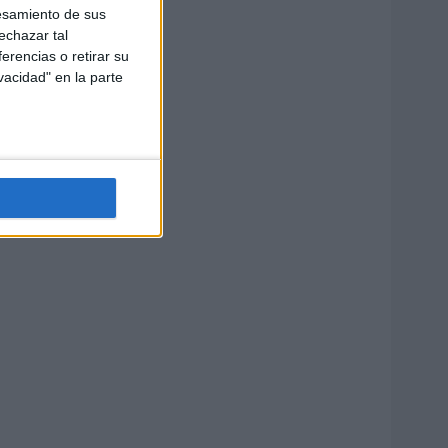
esamiento de sus
echazar tal
erencias o retirar su
vacidad" en la parte