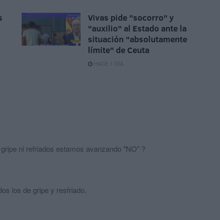
s
Vivas pide "socorro" y
"auxilio" al Estado ante la
situación "absolutamente
límite" de Ceuta
HACE 1 DÍA
 gripe ni refriados estamos avanzando "NO" ?
dos los de gripe y resfriado.