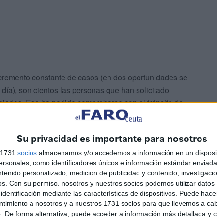
incremento constante de casos (en dos oportunidades se
día), son cientos las personas que han solicitado
agiados. Eso ha podido comprobarse con el tránsito de
demás, el propio
consejero de Sanidad, Alberto
 en el último jueves se habían realizado en la explanada
Su privacidad es importante para nosotros
asos nuevos.
s 1731
socios
almacenamos y/o accedemos a información en un disposit
sonales, como identificadores únicos e información estándar enviada 
aís Vasco también están bastante por encima de la
ntenido personalizado, medición de publicidad y contenido, investigaci
 habitantes. Por encima de la media, también se sitúan
os.
Con su permiso, nosotros y nuestros socios podemos utilizar datos 
Melilla, estos últimos prácticamente en niveles de la
identificación mediante las características de dispositivos. Puede hacer
ntimiento a nosotros y a nuestros 1731 socios para que llevemos a ca
. De forma alternativa, puede acceder a información más detallada y 