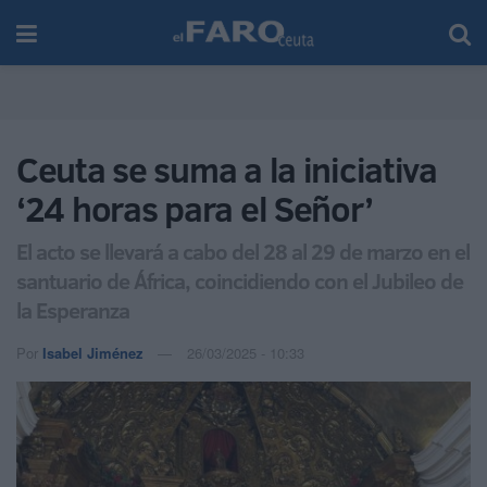
Ceuta se suma a la iniciativa
‘24 horas para el Señor’
El acto se llevará a cabo del 28 al 29 de marzo en el
santuario de África, coincidiendo con el Jubileo de
la Esperanza
Por
Isabel Jiménez
26/03/2025 - 10:33