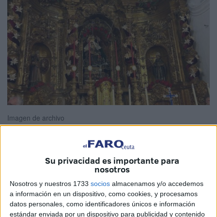
Imagen de archivo
Su privacidad es importante para
La parroquia y santuario de
Santa María de África
de
nosotros
Ceuta acogerá, del viernes 28 de marzo al sábado 29, la
Nosotros y nuestros 1733
socios
almacenamos y/o accedemos
celebración de la duodécima edición de
‘24 horas para el
a información en un dispositivo, como cookies, y procesamos
Señor’
, una iniciativa cuaresmal de oración y
datos personales, como identificadores únicos e información
reconciliación instituida por voluntad del Papa Francisco.
estándar enviada por un dispositivo para publicidad y contenido