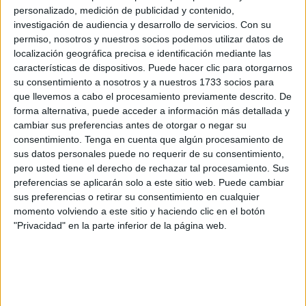
personalizado, medición de publicidad y contenido,
El acto se llevará a cabo en las
diócesis
de todo el
investigación de audiencia y desarrollo de servicios.
Con su
permiso, nosotros y nuestros socios podemos utilizar datos de
mundo, entre ellas la de Cádiz y Ceuta, coincidiendo con
localización geográfica precisa e identificación mediante las
el Año de Jubileo 2025, el cuarto domingo de Cuaresma y
características de dispositivos. Puede hacer clic para otorgarnos
estará dedicado particularmente a la Esperanza.
su consentimiento a nosotros y a nuestros 1733 socios para
que llevemos a cabo el procesamiento previamente descrito. De
El lema elegido por el Santo Padre Francisco I, Jorge
forma alternativa, puede acceder a información más detallada y
Mario Bergoglio, está tomado de las palabras del salmista
cambiar sus preferencias antes de otorgar o negar su
consentimiento.
Tenga en cuenta que algún procesamiento de
“Tú eres mi esperanza” (Sal 71, 5).
sus datos personales puede no requerir de su consentimiento,
pero usted tiene el derecho de rechazar tal procesamiento. Sus
De esta manera, desde la Vicaría General de la ciudad
preferencias se aplicarán solo a este sitio web. Puede cambiar
autónoma se invita a todos los fieles de Ceuta a unirse en
sus preferencias o retirar su consentimiento en cualquier
esta iniciativa que tendrá lugar en la parroquia y santuario
momento volviendo a este sitio y haciendo clic en el botón
de Santa María de África, comenzando el viernes 28 de
"Privacidad" en la parte inferior de la página web.
marzo a partir de las 10.00 horas y culminando el sábado
29 de marzo tras la Eucaristía de las 9.00 horas.
‘24 horas para el Señor’