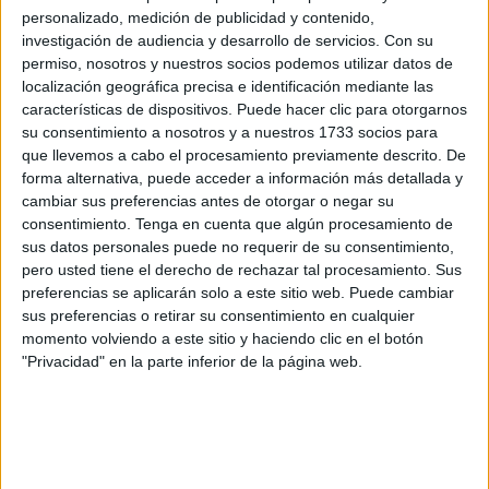
personalizado, medición de publicidad y contenido,
investigación de audiencia y desarrollo de servicios.
Con su
El Ceuta
se podría ver en Canal Sur cuando juegue contra
permiso, nosotros y nuestros socios podemos utilizar datos de
estos equipos: por ejemplo el Ceuta podría verse en
localización geográfica precisa e identificación mediante las
alguna ocasión con alguno de estos equipos andaluces
características de dispositivos. Puede hacer clic para otorgarnos
siempre y cuando desde RTVA lo consideren oportuno.
su consentimiento a nosotros y a nuestros 1733 socios para
que llevemos a cabo el procesamiento previamente descrito. De
Así lo ha anunciado el ente de comunicación a través de
forma alternativa, puede acceder a información más detallada y
su página web oficial: “Canal Sur mantiene su apuesta
cambiar sus preferencias antes de otorgar o negar su
consentimiento.
Tenga en cuenta que algún procesamiento de
firme por el fútbol andaluz. Desde el inicio de la temporada
sus datos personales puede no requerir de su consentimiento,
25/26 la televisión autonómica ofrecerá
partidos
de
pero usted tiene el derecho de rechazar tal procesamiento. Sus
LaLiga Hypermotion en los que participen equipos
preferencias se aplicarán solo a este sitio web. Puede cambiar
andaluces, cinco esta temporada.
sus preferencias o retirar su consentimiento en cualquier
momento volviendo a este sitio y haciendo clic en el botón
"Privacidad" en la parte inferior de la página web.
Canal Sur, con los equipos
andaluces
Como ya ocurriera el año pasado con LaLiga EA Sports,