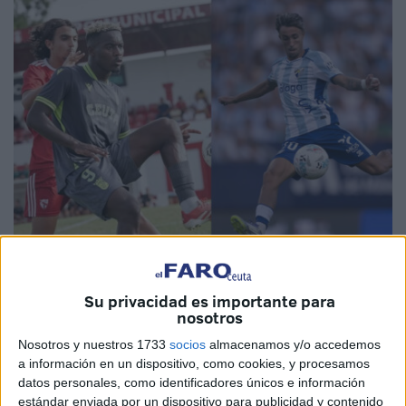
Imágenes cedidas
Su privacidad es importante para
nosotros
Nosotros y nuestros 1733
socios
almacenamos y/o accedemos
Este año, el Ceuta se podrá ver en Canal Sur cuando
a información en un dispositivo, como cookies, y procesamos
jueguen contra los equipos de Andalucía.
Es decir, contra
datos personales, como identificadores únicos e información
estándar enviada por un dispositivo para publicidad y contenido
el Málaga, Cádiz, Almería, Córdoba y Granada.