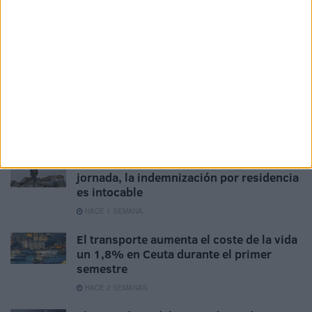
¿Cuánto cuesta ahora comprar una
bombona de butano en Ceuta?
HACE 1 DÍA
Los comercios locales reabren, pero
asumen pérdidas "bastante
considerables"
HACE 4 DÍAS
Si eres militar y pides reducción de
jornada, la indemnización por residencia
es intocable
HACE 1 SEMANA
El transporte aumenta el coste de la vida
un 1,8% en Ceuta durante el primer
semestre
HACE 2 SEMANAS