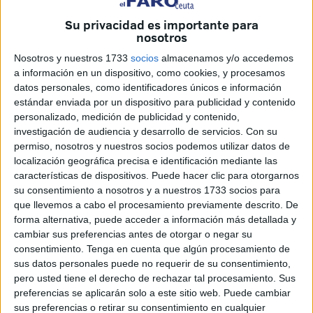
otorgamiento de visados “temporales y con destino
Su privacidad es importante para
exclusivo a Ceuta” a los turistas marroquíes no residentes
nosotros
en la provincia de Tetuán.
Nosotros y nuestros 1733
socios
almacenamos y/o accedemos
Apoyar “la localización de plataformas dedicadas a prestar
a información en un dispositivo, como cookies, y procesamos
apoyo logístico a inversiones radicadas en Marruecos” y
datos personales, como identificadores únicos e información
de “empresas de servicios de alta cualificación capaces de
estándar enviada por un dispositivo para publicidad y contenido
personalizado, medición de publicidad y contenido,
captar demanda del vecino país, como son los casos de la
investigación de audiencia y desarrollo de servicios.
Con su
medicina privada o el asesoramiento técnico y
permiso, nosotros y nuestros socios podemos utilizar datos de
profesional”, es el cuarto pilar de las medidas
localización geográfica precisa e identificación mediante las
consensuadas para no dejar pasar el tren de desarrollo al
características de dispositivos. Puede hacer clic para otorgarnos
su consentimiento a nosotros y a nuestros 1733 socios para
que se ha subido el país vecino.
que llevemos a cabo el procesamiento previamente descrito. De
Presente y futuro
forma alternativa, puede acceder a información más detallada y
La Mesa ha acordado de forma preliminar que “potenciar
cambiar sus preferencias antes de otorgar o negar su
los segmentos con capacidad objetiva de poder crecer,
consentimiento.
Tenga en cuenta que algún procesamiento de
sus datos personales puede no requerir de su consentimiento,
explorar nuevos yacimientos avalados por fundamentos
pero usted tiene el derecho de rechazar tal procesamiento. Sus
consistentes y preservar el tejido existente” tienen que ser
preferencias se aplicarán solo a este sitio web. Puede cambiar
“los principios que deben informar la estrategia a seguir
sus preferencias o retirar su consentimiento en cualquier