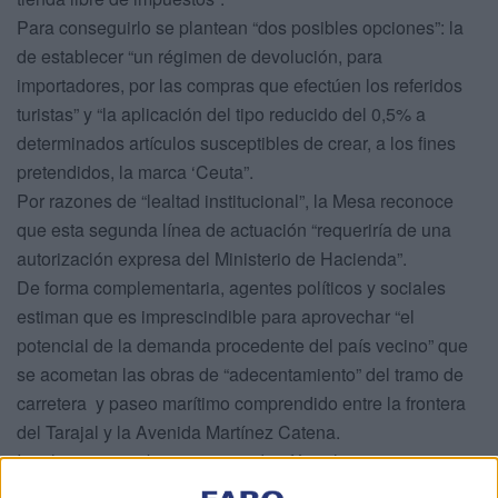
Para conseguirlo se plantean “dos posibles opciones”: la
de establecer “un régimen de devolución, para
importadores, por las compras que efectúen los referidos
turistas” y “la aplicación del tipo reducido del 0,5% a
determinados artículos susceptibles de crear, a los fines
pretendidos, la marca ‘Ceuta”.
Por razones de “lealtad institucional”, la Mesa reconoce
que esta segunda línea de actuación “requeriría de una
autorización expresa del Ministerio de Hacienda”.
De forma complementaria, agentes políticos y sociales
estiman que es imprescindible para aprovechar “el
potencial de la demanda procedente del país vecino” que
se acometan las obras de “adecentamiento” del tramo de
carretera y paseo marítimo comprendido entre la frontera
del Tarajal y la Avenida Martínez Catena.
Igualmente, se aboga por estudiar fórmulas que, “sin
perjuicio de la normativa vinculante”, posibiliten el