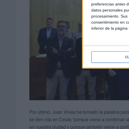
preferencias antes d
datos personales pue
procesamiento. Sus p
consentimiento en cu
inferior de la página
M
Por último, Juan Vivas ha tomado la palabra pa
se den cita en Ceuta “porque viene a confirmar la 
en nuestra ciudad y porque también viene a confi