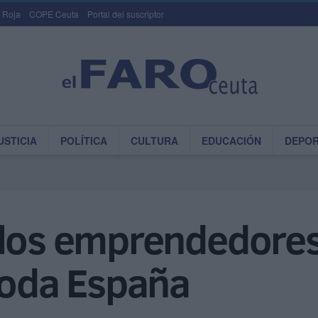
 Roja
COPE Ceuta
Portal del suscriptor
USTICIA
POLÍTICA
CULTURA
EDUCACIÓN
DEPO
 los emprendedores
toda España