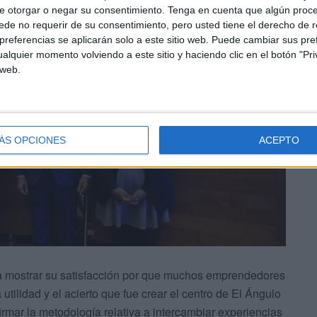
e otorgar o negar su consentimiento.
Tenga en cuenta que algún proc
de no requerir de su consentimiento, pero usted tiene el derecho de r
referencias se aplicarán solo a este sitio web. Puede cambiar sus pref
alquier momento volviendo a este sitio y haciendo clic en el botón "Pri
 web.
ÁS OPCIONES
ACEPTO
ra mostrar su satisfacción por que muchos emprendedores
utilidad y el acierto que fue crear el centro de El Ángulo
rmar la metodología relativa a intercambiar experiencias