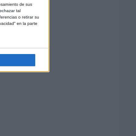
esamiento de sus
echazar tal
erencias o retirar su
vacidad" en la parte