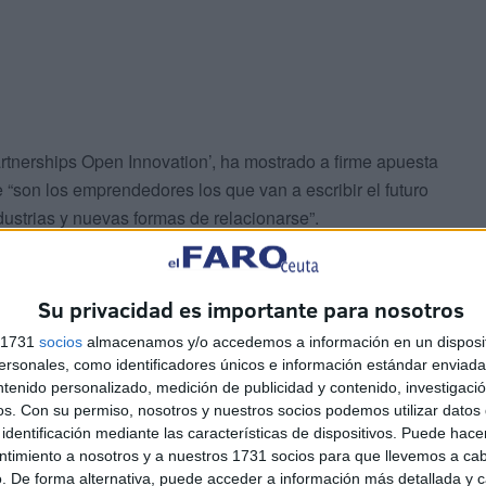
Partnerships Open Innovation’, ha mostrado a firme apuesta
 “son los emprendedores los que van a escribir el futuro
dustrias y nuevas formas de relacionarse”.
meros fondos de inversión y desde entonces nos hemos
rva para que cualquier emprendedor que esté operando en
Su privacidad es importante para nosotros
 en ella y hacer crecer sus negocios a través de estas
s 1731
socios
almacenamos y/o accedemos a información en un disposit
Partnerships Open Innovation’.
sonales, como identificadores únicos e información estándar enviada 
ntenido personalizado, medición de publicidad y contenido, investigaci
os.
Con su permiso, nosotros y nuestros socios podemos utilizar datos 
identificación mediante las características de dispositivos. Puede hacer
ntimiento a nosotros y a nuestros 1731 socios para que llevemos a ca
. De forma alternativa, puede acceder a información más detallada y 