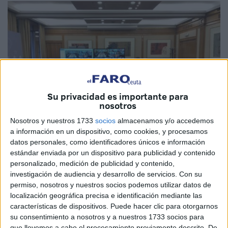
Su privacidad es importante para
nosotros
Nosotros y nuestros 1733
socios
almacenamos y/o accedemos
a información en un dispositivo, como cookies, y procesamos
datos personales, como identificadores únicos e información
estándar enviada por un dispositivo para publicidad y contenido
personalizado, medición de publicidad y contenido,
investigación de audiencia y desarrollo de servicios.
Con su
permiso, nosotros y nuestros socios podemos utilizar datos de
El Gobierno de España, a través del Ministerio de
localización geográfica precisa e identificación mediante las
Sanidad
, y las Comunidades Autónomas han acordado
características de dispositivos. Puede hacer clic para otorgarnos
su consentimiento a nosotros y a nuestros 1733 socios para
este miércoles, dentro del
Consejo Interterritorial del
que llevemos a cabo el procesamiento previamente descrito. De