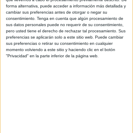
Sistema Nacional de Salud
, la creación de un grupo de
forma alternativa, puede acceder a información más detallada y
trabajo que definirá el marco para realizar una evaluación
cambiar sus preferencias antes de otorgar o negar su
independiente de la gestión de
la pandemia de Covid-19
.
consentimiento.
Tenga en cuenta que algún procesamiento de
sus datos personales puede no requerir de su consentimiento,
En ese comité tendrá presencia Ceuta, ya que estará
pero usted tiene el derecho de rechazar tal procesamiento. Sus
compuesto por un representante de cada una de las
preferencias se aplicarán solo a este sitio web. Puede cambiar
Comunidades y Ciudades Autónomas -designadas por los
sus preferencias o retirar su consentimiento en cualquier
consejeros-, y por Silvia Calzón, secretaria de Estado de
momento volviendo a este sitio y haciendo clic en el botón
"Privacidad" en la parte inferior de la página web.
Sanidad, que lo presidirá. Además, en sus reuniones,
éstos podrán ser asesorados y estar acompañados por
técnicos y expertos de sus respectivas administraciones.
El objetivo de este grupo de trabajo será elaborar una
propuesta de marco evaluador del Sistema Nacional de
Salud (SNS). Definirá las líneas de evaluación, el alcance,
los objetivos, los parámetros y todos aquellos elementos
necesarios para llevar a cabo una evaluación
independiente lo más completa