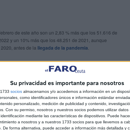
febrero de este año son un 2,83 % más que los 51.616 de
2022 y un 10% más que los 48.251 de 2021, aunque
 2020, antes de la
llegada de la pandemia
.
Su privacidad es importante para nosotros
s 1733
socios
almacenamos y/o accedemos a información en un disposit
o 29 días por ser año bisiesto, los 884 niños y niñas
sonales, como identificadores únicos e información estándar enviada 
ntenido personalizado, medición de publicidad y contenido, investigaci
e 2024 fueron un 0,78 % menos que los 891 de enero y
os.
Con su permiso, nosotros y nuestros socios podemos utilizar datos 
eramente para caer posteriormente en 2023 antes del
identificación mediante las características de dispositivos. Puede hacer
ntimiento a nosotros y a nuestros 1733 socios para que llevemos a ca
. De forma alternativa, puede acceder a información más detallada y 