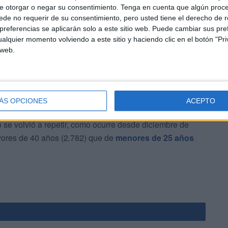
e otorgar o negar su consentimiento.
Tenga en cuenta que algún proc
estimación mensual de nacimientos del INE, lo que
de no requerir de su consentimiento, pero usted tiene el derecho de r
23 y es también la cifra más elevada de un mes de
referencias se aplicarán solo a este sitio web. Puede cambiar sus pref
ubre de 2021 los 30.000 nacimientos en un solo mes.
alquier momento volviendo a este sitio y haciendo clic en el botón "Pri
 web.
ÁS OPCIONES
ACEPTO
o se volvió a repetir, como ocurre desde diciembre de
ores de 40 años (2.782) que de
menores de 25 años