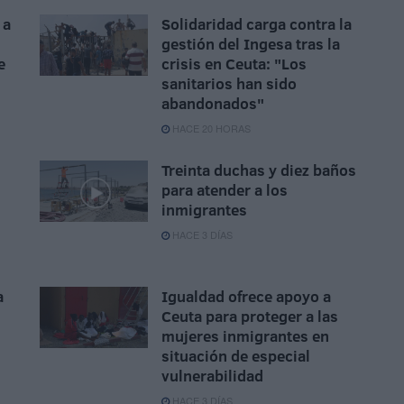
 a
Solidaridad carga contra la
gestión del Ingesa tras la
e
crisis en Ceuta: "Los
sanitarios han sido
abandonados"
HACE 20 HORAS
Treinta duchas y diez baños
para atender a los
inmigrantes
HACE 3 DÍAS
a
Igualdad ofrece apoyo a
Ceuta para proteger a las
mujeres inmigrantes en
situación de especial
vulnerabilidad
HACE 3 DÍAS