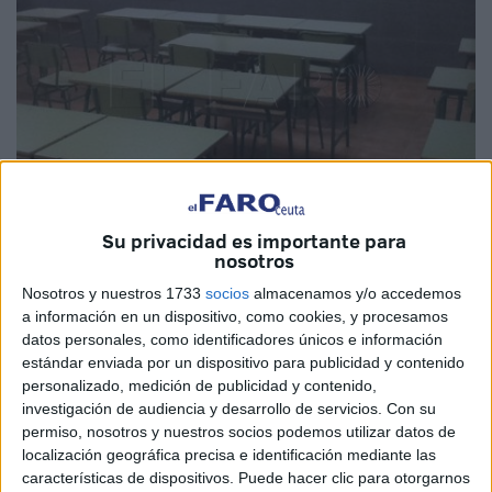
Su privacidad es importante para
nosotros
Imagen de archivo
Nosotros y nuestros 1733
socios
almacenamos y/o accedemos
a información en un dispositivo, como cookies, y procesamos
datos personales, como identificadores únicos e información
estándar enviada por un dispositivo para publicidad y contenido
Ceuta es la región de España donde más
abandono
personalizado, medición de publicidad y contenido,
escolar
se ha producido en 2023 según la nota emitida
investigación de audiencia y desarrollo de servicios.
Con su
por el
Ministerio de Educación
este lunes. La ciudad, con
permiso, nosotros y nuestros socios podemos utilizar datos de
localización geográfica precisa e identificación mediante las
19,2%, se encuentra muy por encima de la media
características de dispositivos. Puede hacer clic para otorgarnos
española (13,6%) de las personas de 18 a 24 años sin