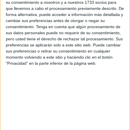
su consentimiento a nosotros y a nuestros 1733 socios para
tener acabada la segunda etapa de Educación
que llevemos a cabo el procesamiento previamente descrito. De
Secundaria.
forma alternativa, puede acceder a información más detallada y
cambiar sus preferencias antes de otorgar o negar su
La ciudad autónoma se encuentra a la cabeza de esta cifra
consentimiento.
Tenga en cuenta que algún procesamiento de
sus datos personales puede no requerir de su consentimiento,
en
abandono temprano de la educación y formación
,
pero usted tiene el derecho de rechazar tal procesamiento. Sus
seguido muy de cerca por Baleares (19,1%) y Región de
preferencias se aplicarán solo a este sitio web. Puede cambiar
Murcia (19%).
sus preferencias o retirar su consentimiento en cualquier
momento volviendo a este sitio y haciendo clic en el botón
En contraposición, las autonomías con menor tasa de
"Privacidad" en la parte inferior de la página web.
abandono son Navarra (6,3%), País Vasco (6,4%),
Cantabria (7,4%), Galicia (8,8%) y La Rioja (9,4%).
En este sentido hay que aclarar que los datos dados por el
ministerio vienen de la Encuesta de Población Activa
(EPA), que se encuentran sometidos a posibles errores en
tamaños muestrales pequeños, como es el caso de Ceuta.
Por otra parte, la media española en abandono escolar se