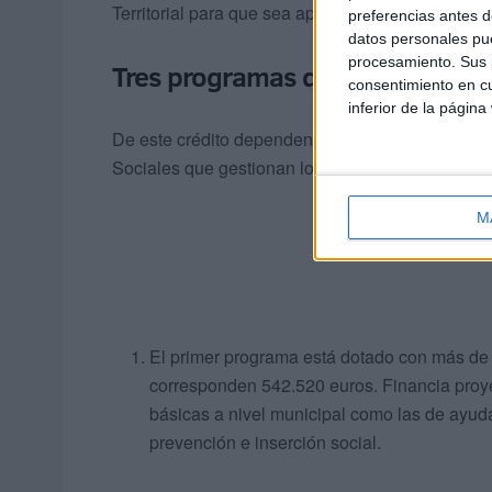
Territorial para que sea aprobado y pueda resulta
preferencias antes d
datos personales pue
procesamiento. Sus p
Tres programas que gestionan 
consentimiento en cu
inferior de la página
De este crédito dependen tres programas fundam
Sociales que gestionan los gobiernos autonómic
M
El primer programa está dotado con más de 
corresponden 542.520 euros. Financia proyec
básicas a nivel municipal como las de ayuda 
prevención e inserción social.