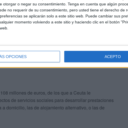
r efectivo.
e otorgar o negar su consentimiento.
Tenga en cuenta que algún proc
de no requerir de su consentimiento, pero usted tiene el derecho de r
referencias se aplicarán solo a este sitio web. Puede cambiar sus pref
los gobiernos autonómicos
alquier momento volviendo a este sitio y haciendo clic en el botón "Pri
 web.
entales para las Prestaciones Básicas de Servicios
os:
ÁS OPCIONES
ACEPTO
108 millones de euros, de los que a Ceuta le
tos de servicios sociales para desarrollar prestaciones
a domicilio, las de alojamiento alternativo, o las de