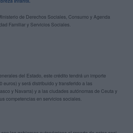
breza Infantil.
l Ministerio de Derechos Sociales, Consumo y Agenda
dad Familiar y Servicios Sociales.
enerales del Estado, este crédito tendrá un importe
euros) y será distribuido y transferido a las
sco y Navarra) y a las ciudades autónomas de Ceuta y
sus competencias en servicios sociales.
ó con los gobiernos autonómicos el reparto de estos casi