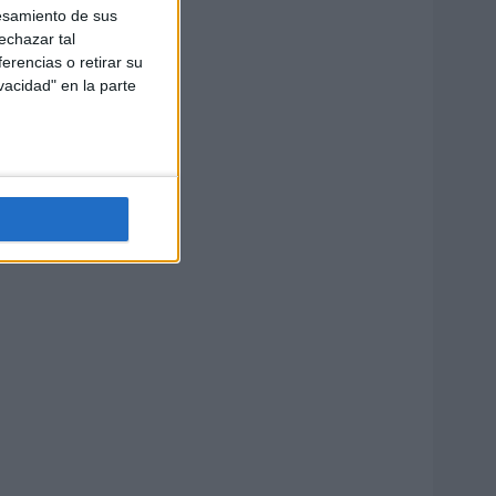
esamiento de sus
echazar tal
erencias o retirar su
vacidad" en la parte