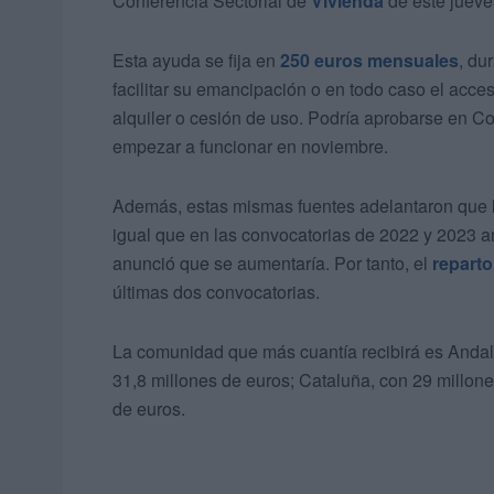
Conferencia Sectorial de
Vivienda
de este jueve
Esta ayuda se fija en
250 euros mensuales
, du
facilitar su emancipación o en todo caso el acce
alquiler o cesión de uso. Podría aprobarse en C
empezar a funcionar en noviembre.
Además, estas mismas fuentes adelantaron que la
igual que en las convocatorias de 2022 y 2023 an
anunció que se aumentaría. Por tanto, el
reparto
últimas dos convocatorias.
La comunidad que más cuantía recibirá es Andal
31,8 millones de euros; Cataluña, con 29 millon
de euros.