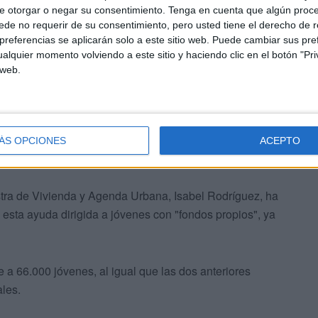
e otorgar o negar su consentimiento.
Tenga en cuenta que algún proc
de no requerir de su consentimiento, pero usted tiene el derecho de r
ue el Consejo de Ministros dé el visto bueno a este
referencias se aplicarán solo a este sitio web. Puede cambiar sus pref
alquier momento volviendo a este sitio y haciendo clic en el botón "Pri
Conferencia Sectorial para ratificarlo. Una vez ratificado y
 web.
ivo precederá a la remisión de las resoluciones con las
omas para que acepten y pueda realizarse la
.
ÁS OPCIONES
ACEPTO
ades más "fondos propios"
nistra de Vivienda y Agenda Urbana, Isabel Rodríguez, ha
esta ayuda dirigida a jóvenes con "fondos propios", ya
 a 66.000 jóvenes, al igual que las dos anteriores
ales.