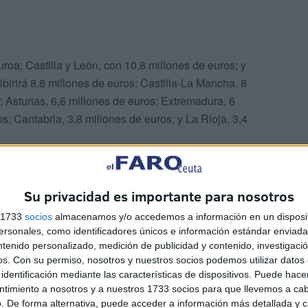
uroa; Castilla y León, con 10,8 millones de euros; y
birirá 8,8 millones de euros; Castilla-La Mancha, 8
; Asturias, 6,6 millones de euros; Extremadura, 6
s; Cantabria, 3,8 millones de euros; y La Rioja, 3,4
0 euros cada ciudad autónoma.
Su privacidad es importante para nosotros
 dé el visto bueno a este acuerdo y, posteriormente, se
s 1733
socios
almacenamos y/o accedemos a información en un disposit
ficarlo.
sonales, como identificadores únicos e información estándar enviada 
ntenido personalizado, medición de publicidad y contenido, investigaci
os.
Con su permiso, nosotros y nuestros socios podemos utilizar datos 
identificación mediante las características de dispositivos. Puede hacer
ntimiento a nosotros y a nuestros 1733 socios para que llevemos a ca
. De forma alternativa, puede acceder a información más detallada y 