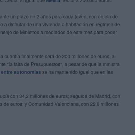
s. Ceuta, al igual que
Melilla
, recibirá 200.000 euros.
rante un plazo de 2 años para cada joven, con objeto de
so a disfrutar de una vivienda o habitación en régimen de
onsejo de Ministros a mediados de este mes para poder
 cuantía finalmente será de 200 millones de euros, al
te "la falta de Presupuestos", a pesar de que la ministra
 entre autonomías
se ha mantenido igual que en las
ucía con 34,2 millones de euros; seguida de Madrid, con
es de euros; y Comunidad Valenciana, con 22,8 millones