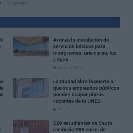
a
Impuestos
 6
Avanza la instalación de
a
servicios básicos para
inmigrantes: una carpa, luz
y agua
HACE 21 HORAS
na
La Ciudad abre la puerta a
de
que sus empleados públicos
as
puedan ocupar plazas
vacantes de la UNED
HACE 1 DÍA
528 estudiantes de Ceuta
s
recibirán 265 euros de