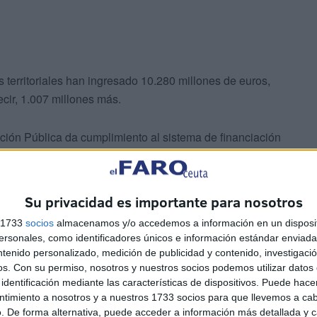
 territoriales han ingresado 10.280 millones de euros,
ecir, 1.007 millones más.
ión Pública da cumplimiento al sistema de financiación
cuenta de los recursos tributarios que se estima se
e IRPF (la tarifa autonómica) y los porcentajes que marca
speciales y que el Estado central adelanta.
Su privacidad es importante para nosotros
s 1733
socios
almacenamos y/o accedemos a información en un disposit
sonales, como identificadores únicos e información estándar enviada 
ntenido personalizado, medición de publicidad y contenido, investigaci
os.
Con su permiso, nosotros y nuestros socios podemos utilizar datos 
identificación mediante las características de dispositivos. Puede hacer
ntimiento a nosotros y a nuestros 1733 socios para que llevemos a ca
fiscales en función de las previsiones económicas
. De forma alternativa, puede acceder a información más detallada y 