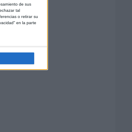
esamiento de sus
echazar tal
erencias o retirar su
vacidad" en la parte