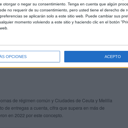
e otorgar o negar su consentimiento.
Tenga en cuenta que algún proc
tado de 2023, se suman las entregas a cuenta del Fondo
de no requerir de su consentimiento, pero usted tiene el derecho de r
referencias se aplicarán solo a este sitio web. Puede cambiar sus pref
alquier momento volviendo a este sitio y haciendo clic en el botón "Pri
tía de Servicios Públicos Fundamentales. La mejora de
 web.
de este año da muestra del compromiso del Gobierno con
an prestar con una calidad excelente los servicios
tran en la esfera de sus competencias.
ÁS OPCIONES
ACEPTO
ónomas de régimen común y Ciudades de Ceuta y Melilla
o de entregas a cuenta, cifra que supera en más de
eron en 2022 por este concepto.