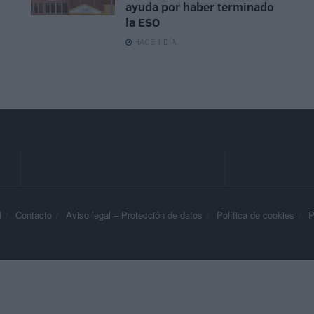
ayuda por haber terminado
la ESO
HACE 1 DÍA
d
Contacto
Aviso legal – Protección de datos
Política de cookies
P