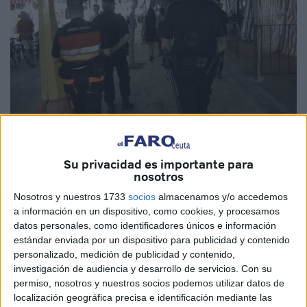
Imagen de archivo
Su privacidad es importante para
nosotros
Nosotros y nuestros 1733
socios
almacenamos y/o accedemos
El
Ministerio de Justicia
distribuyó un total de 12 kits para
a información en un dispositivo, como cookies, y procesamos
su uso en la investigación de
agresiones sexuales
bajo
datos personales, como identificadores únicos e información
sospecha de
sumisión química
en el Instituto de Medicina
estándar enviada por un dispositivo para publicidad y contenido
personalizado, medición de publicidad y contenido,
Legal y Ciencias Forenses (IMLCF) de la ciudad, que se
investigación de audiencia y desarrollo de servicios.
Con su
enmarcan en la segunda remesa remitida a nivel nacional
permiso, nosotros y nuestros socios podemos utilizar datos de
con un millar de unidades.
localización geográfica precisa e identificación mediante las