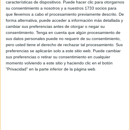
características de dispositivos. Puede hacer clic para otorgarnos
La ministra de Justicia en funciones ha destacado que esta
su consentimiento a nosotros y a nuestros 1733 socios para
segunda remesa de kits
ratifica el compromiso del
que llevemos a cabo el procesamiento previamente descrito. De
Ministerio que dirige “en avanzar en la lucha contra la
forma alternativa, puede acceder a información más detallada y
cambiar sus preferencias antes de otorgar o negar su
violencia machista y en facilitar una herramienta práctica
consentimiento.
Tenga en cuenta que algún procesamiento de
forense disponible, accesible y de calidad en la
sus datos personales puede no requerir de su consentimiento,
investigación de los delitos de agresión sexual”.
pero usted tiene el derecho de rechazar tal procesamiento. Sus
preferencias se aplicarán solo a este sitio web. Puede cambiar
Justicia ya envió en febrero de 2022 una remesa con otros
sus preferencias o retirar su consentimiento en cualquier
1.000 kits que fueron distribuidos a los 34 IMLCF
momento volviendo a este sitio y haciendo clic en el botón
"Privacidad" en la parte inferior de la página web.
existentes en España, así como a los 12 que actúan en el
ámbito del territorio.
Tres kits desarrollados por el
Ministerio de Justicia