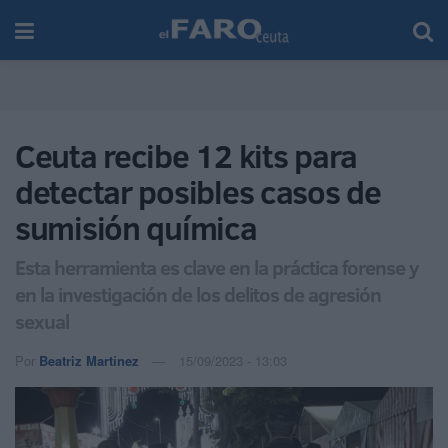
Ceuta recibe 12 kits para
detectar posibles casos de
sumisión química
Esta herramienta es clave en la práctica forense y
en la investigación de los delitos de agresión
sexual
Por
Beatriz Martínez
15/09/2023 - 13:03