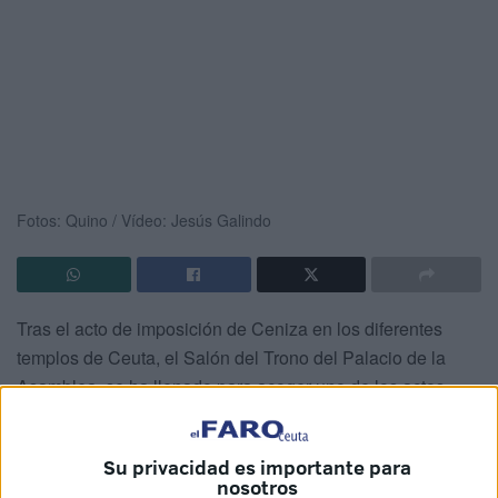
Fotos: Quino / Vídeo: Jesús Galindo
Tras el acto de imposición de Ceniza en los diferentes
templos de Ceuta, el Salón del Trono del Palacio de la
Asamblea, se ha llenado para acoger uno de los actos
más esperados de este Miércoles de Ceniza, la firma de la
Nómina de Salida
de las hermandades, la presentación
Su privacidad es importante para
del pregonero y la presentación del cartel anunciador de la
nosotros