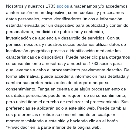
Semana Santa.
Nosotros y nuestros 1733
socios
almacenamos y/o accedemos
a información en un dispositivo, como cookies, y procesamos
El acto ha contado con la presencia de los hermanos
datos personales, como identificadores únicos e información
mayores de todas las cofradías de la ciudad, además de
estándar enviada por un dispositivo para publicidad y contenido
un buen número de autoridades civiles,
militares
y
personalizado, medición de publicidad y contenido,
eclesiásticas.
investigación de audiencia y desarrollo de servicios.
Con su
permiso, nosotros y nuestros socios podemos utilizar datos de
Una a una se han dado los nombres de todas las
localización geográfica precisa e identificación mediante las
corporaciones, su día de estación de penitencia, además
características de dispositivos. Puede hacer clic para otorgarnos
su consentimiento a nosotros y a nuestros 1733 socios para
de su horario de salida, carrera oficial, catedral y entrada
que llevemos a cabo el procesamiento previamente descrito. De
en su templo.
forma alternativa, puede acceder a información más detallada y
cambiar sus preferencias antes de otorgar o negar su
Acto seguido se ha llevado a cabo la protocolaria firma de
consentimiento.
Tenga en cuenta que algún procesamiento de
la Nómina de Salida, la que el presidente de la ciudad,
sus datos personales puede no requerir de su consentimiento,
Juan Vivas
, el presidente del Consejo de Hermandades y
pero usted tiene el derecho de rechazar tal procesamiento. Sus
preferencias se aplicarán solo a este sitio web. Puede cambiar
Cofradías, Jesús Bollit, y el vicario de Ceuta, han dado la
sus preferencias o retirar su consentimiento en cualquier
preceptiva autorización para las salidas penitenciales de
momento volviendo a este sitio y haciendo clic en el botón
las cofradías durante la Semana Santa 2023.
"Privacidad" en la parte inferior de la página web.