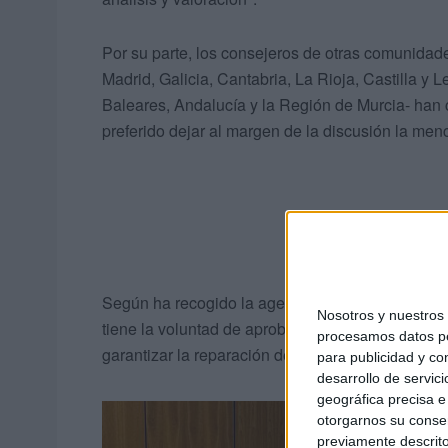
Por su parte, los consejeros de otras comunida
Madrid, Galicia, Cantabria, La Rioja, Castilla y
Baleares, Andalucía y la Región de Murcia- han 
preferido dejar al margen de la discusión la me
Según ha recogido la agencia EFE, fuentes del 
Nosotros y nuestro
tiene la voluntad de aprobar este real "lo antes 
procesamos datos per
garantizar la reparación de las víctimas de viole
para publicidad y co
desarrollo de servici
geográfica precisa e 
otorgarnos su conse
previamente descrito