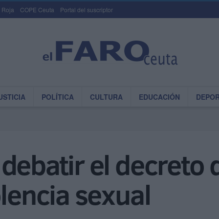
 Roja
COPE Ceuta
Portal del suscriptor
USTICIA
POLÍTICA
CULTURA
EDUCACIÓN
DEPO
debatir el decreto 
olencia sexual