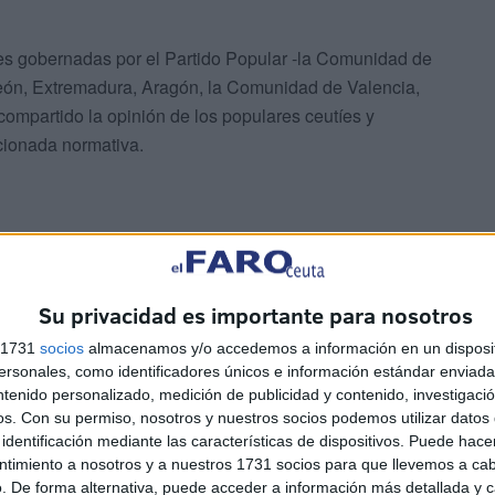
des gobernadas por el Partido Popular -la Comunidad de
 León, Extremadura, Aragón, la Comunidad de Valencia,
compartido la opinión de los populares ceutíes y
ncionada normativa.
Su privacidad es importante para nosotros
Ministerio de Igualdad han aseverado que el Gobierno
s 1731
socios
almacenamos y/o accedemos a información en un disposit
posible" en Consejo de Ministros "por su importancia para
sonales, como identificadores únicos e información estándar enviada 
ncias sexuales".
ntenido personalizado, medición de publicidad y contenido, investigaci
os.
Con su permiso, nosotros y nuestros socios podemos utilizar datos 
identificación mediante las características de dispositivos. Puede hacer
ntimiento a nosotros y a nuestros 1731 socios para que llevemos a ca
. De forma alternativa, puede acceder a información más detallada y 