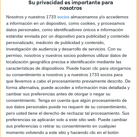
Su privacidad es importante para
nosotros
restricciones de derechos fundamentales que llevaba
aparejadas: el toque de queda nocturno y la prohibición de
Nosotros y nuestros 1733
socios
almacenamos y/o accedemos
entrar o salir de Ceuta sin justificación. La ciudad volverá a
a información en un dispositivo, como cookies, y procesamos
datos personales, como identificadores únicos e información
un marco muy similar al vigente hasta finales de octubre.
estándar enviada por un dispositivo para publicidad y contenido
personalizado, medición de publicidad y contenido,
Según fuentes gubernamentales, la idea con la que trabaja
investigación de audiencia y desarrollo de servicios.
Con su
el Ejecutivo local pasa por obligar a mantener cerradas a
permiso, nosotros y nuestros socios podemos utilizar datos de
partir de medianoche las actividades no esenciales y por
localización geográfica precisa e identificación mediante las
no permitir la apertura de discotecas, salas de baile,
características de dispositivos. Puede hacer clic para otorgarnos
su consentimiento a nosotros y a nuestros 1733 socios para
bares de copas y similares
.
que llevemos a cabo el procesamiento previamente descrito. De
forma alternativa, puede acceder a información más detallada y
Actualmente el horario de cierre en establecimientos de
cambiar sus preferencias antes de otorgar o negar su
restauración y hostelería coincide con la limitación horaria
consentimiento.
Tenga en cuenta que algún procesamiento de
establecida por el presidente de la Ciudad (de 00.00 a
sus datos personales puede no requerir de su consentimiento,
5.00 horas) y no se pueden admitir clientes durante los 30
pero usted tiene el derecho de rechazar tal procesamiento. Sus
preferencias se aplicarán solo a este sitio web. Puede cambiar
minutos anteriores. En los servicios de entrega a domicilio
sus preferencias o retirar su consentimiento en cualquier
se puede prestar servicio hasta medianoche.
momento volviendo a este sitio y haciendo clic en el botón