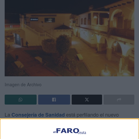
Imagen de Archivo
La
Consejería de Sanidad
está perfilando el nuevo
decreto de
medidas sanitarias preventivas
en materia de
COVID-19
en Ceuta que entrará en vigor a partir del
domingo con el decaimiento del estado de alarma y de las