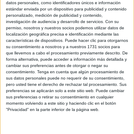
datos personales, como identificadores únicos e información
estándar enviada por un dispositivo para publicidad y contenido
Según han publicado en el medio
eldigitaldecuenca.com
,
personalizado, medición de publicidad y contenido,
más de 300 participantes
se reunirán en la localidad
investigación de audiencia y desarrollo de servicios.
Con su
conquense para disfrutar de esta modalidad de ocio que
permiso, nosotros y nuestros socios podemos utilizar datos de
combina estrategia, trabajo en equipo y simulación táctica
localización geográfica precisa e identificación mediante las
características de dispositivos. Puede hacer clic para otorgarnos
inspirada en operaciones militares reales.
su consentimiento a nosotros y a nuestros 1731 socios para
que llevemos a cabo el procesamiento previamente descrito. De
El
Milsim (Military Simulation)
permite a los asistentes
forma alternativa, puede acceder a información más detallada y
sumergirse en
escenarios naturales y urbanos
, usando
cambiar sus preferencias antes de otorgar o negar su
equipamiento y dinámicas que reproducen con realismo
consentimiento.
Tenga en cuenta que algún procesamiento de
distintas operaciones militares. El evento, que ha ido
sus datos personales puede no requerir de su consentimiento,
pero usted tiene el derecho de rechazar tal procesamiento. Sus
ganando adeptos en los últimos años, consolida a Villares
preferencias se aplicarán solo a este sitio web. Puede cambiar
del Saz como un referente en España para este tipo de
sus preferencias o retirar su consentimiento en cualquier
actividades y atrae a aficionados tanto nacionales como
momento volviendo a este sitio y haciendo clic en el botón
internacionales.
"Privacidad" en la parte inferior de la página web.
Planing del evento