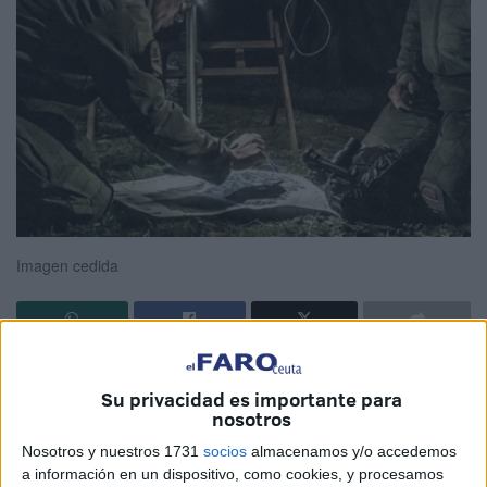
Imagen cedida
Villares del Saz se prepara para recibir este fin de semana
Su privacidad es importante para
a participantes procedentes de
Ceuta
, Mallorca, Francia,
nosotros
Colombia y distintos puntos de España, en la segunda
Nosotros y nuestros 1731
socios
almacenamos y/o accedemos
edición de la actividad internacional de recreación
militar
a información en un dispositivo, como cookies, y procesamos
'Milsim Op. Cal Viva'
.