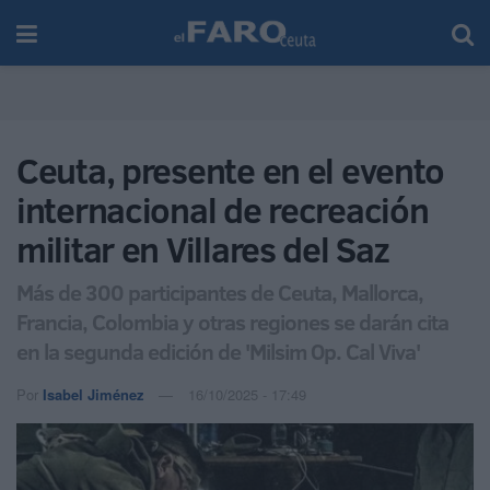
Ceuta, presente en el evento
internacional de recreación
militar en Villares del Saz
Más de 300 participantes de Ceuta, Mallorca,
Francia, Colombia y otras regiones se darán cita
en la segunda edición de 'Milsim Op. Cal Viva'
Por
Isabel Jiménez
16/10/2025 - 17:49