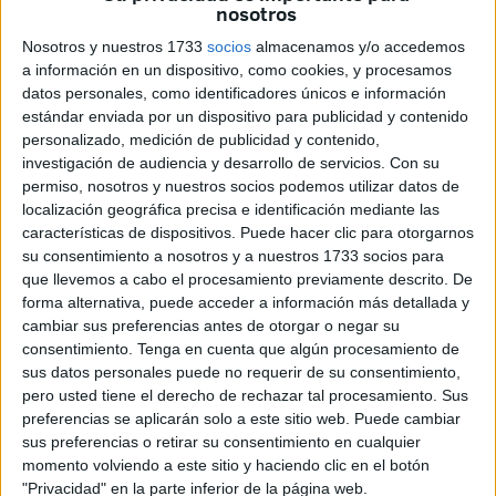
nosotros
Tras la edición de la temporada pasada, que se disputó en
Nosotros y nuestros 1733
socios
almacenamos y/o accedemos
Cataluña en conmemoración del centenario de la
a información en un dispositivo, como cookies, y procesamos
datos personales, como identificadores únicos e información
federación catalana de baloncesto, el torneo vuelve a la
estándar enviada por un dispositivo para publicidad y contenido
localidad gaditana, donde se han celebrado los últimos 18
personalizado, medición de publicidad y contenido,
campeonatos de España, a excepción del año anterior.
investigación de audiencia y desarrollo de servicios.
Con su
permiso, nosotros y nuestros socios podemos utilizar datos de
El Campeonato de España de Selecciones
localización geográfica precisa e identificación mediante las
Autonómicas
en categoría Minibasket es un evento de
características de dispositivos. Puede hacer clic para otorgarnos
su consentimiento a nosotros y a nuestros 1733 socios para
gran importancia en el calendario baloncestístico, y San
que llevemos a cabo el procesamiento previamente descrito. De
Fernando se convertirá en el epicentro del baloncesto
forma alternativa, puede acceder a información más detallada y
nacional del 23 al 27 de marzo de 2024, con la
cambiar sus preferencias antes de otorgar o negar su
participación de 38 equipos y alrededor de 456
consentimiento.
Tenga en cuenta que algún procesamiento de
sus datos personales puede no requerir de su consentimiento,
deportistas, así como cuerpos técnicos, árbitros y personal
pero usted tiene el derecho de rechazar tal procesamiento. Sus
federativo.
preferencias se aplicarán solo a este sitio web. Puede cambiar
sus preferencias o retirar su consentimiento en cualquier
La sede habitual de esta
competición
, dispone de cinco
momento volviendo a este sitio y haciendo clic en el botón
pistas: Bahía Sur, Parque 1, Parque 2, Pabellón Enrique
"Privacidad" en la parte inferior de la página web.