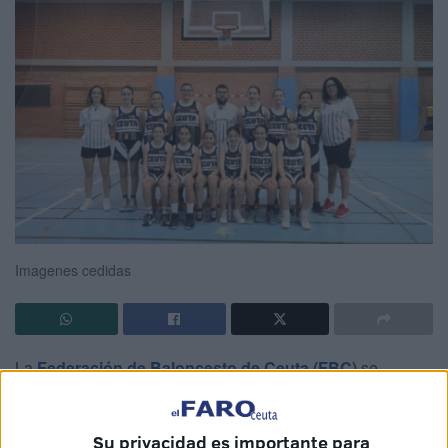
Imagenes cedidas
La
Federación de Baloncesto de Ceuta (FBC)
se
prepara para el Campeonato de España Minibasket de
Selecciones Autonómicas, que regresa a San Fernando
Su privacidad es importante para
(Cádiz) tras un año de ausencia.