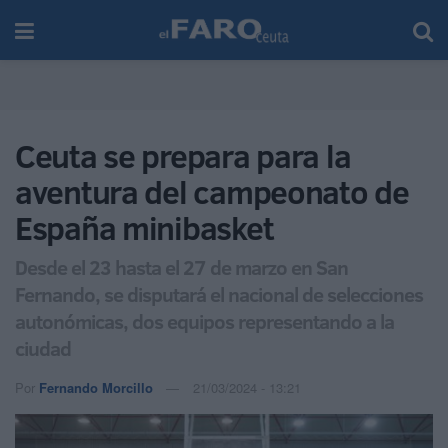
Ceuta se prepara para la
aventura del campeonato de
España minibasket
Desde el 23 hasta el 27 de marzo en San
Fernando, se disputará el nacional de selecciones
autonómicas, dos equipos representando a la
ciudad
Por
Fernando Morcillo
21/03/2024 - 13:21