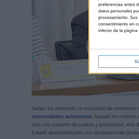
preferencias antes d
datos personales pue
procesamiento. Sus p
consentimiento en cu
inferior de la página
M
Gaitán ha defendido la necesidad de establecer 
comunidades autónomas
, basado en criterios 
solo una cuestión de justicia y solidaridad, sino
d
Estado descentralizado con competencias compar