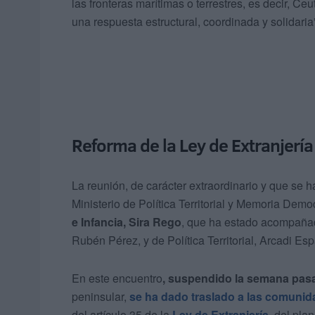
las fronteras marítimas o terrestres, es decir, C
una respuesta estructural, coordinada y solidaria
Reforma de la Ley de Extranjería
La reunión, de carácter extraordinario y que se h
Ministerio de Política Territorial y Memoria Demo
e Infancia, Sira Rego
, que ha estado acompañada
Rubén Pérez, y de Política Territorial, Arcadi Es
En este encuentro
, suspendido la semana pas
peninsular,
se ha dado traslado a las comuni
del artículo 35 de la
Ley de Extranjería
, del pla