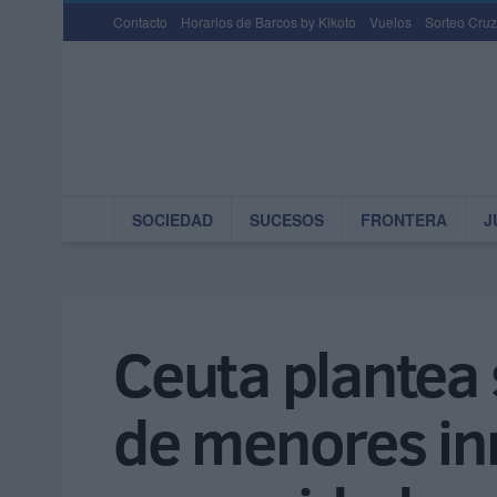
Contacto
Horarios de Barcos by Kikoto
Vuelos
Sorteo Cruz
SOCIEDAD
SUCESOS
FRONTERA
J
Ceuta plantea s
de menores inm