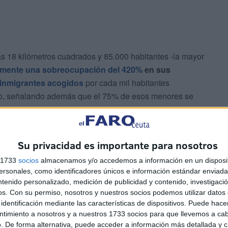
s 18 kilómetros cuadrados y 85.000 habitantes -la mayor
almente una sobreocupación
del 420%
en sus
inmigrantes acogidos
por cada mil habitantes
cado, señalando además que el 75% de esos menores se
gencia.
Su privacidad es importante para nosotros
s 1733
socios
almacenamos y/o accedemos a información en un disposit
sonales, como identificadores únicos e información estándar enviada 
ntenido personalizado, medición de publicidad y contenido, investigaci
os.
Con su permiso, nosotros y nuestros socios podemos utilizar datos 
identificación mediante las características de dispositivos. Puede hacer
ntimiento a nosotros y a nuestros 1733 socios para que llevemos a ca
. De forma alternativa, puede acceder a información más detallada y 