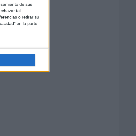
esamiento de sus
echazar tal
erencias o retirar su
vacidad" en la parte