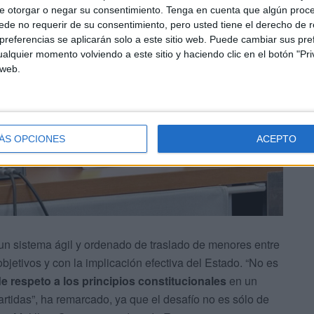
e otorgar o negar su consentimiento.
Tenga en cuenta que algún proc
de no requerir de su consentimiento, pero usted tiene el derecho de r
referencias se aplicarán solo a este sitio web. Puede cambiar sus pref
alquier momento volviendo a este sitio y haciendo clic en el botón "Pri
 web.
ÁS OPCIONES
ACEPTO
un sistema ágil y ordenado de traslado de menores entre
objetivos y con la implicación efectiva del Estado. “No es
e respeto a los principios constitucionales
en un
tidas”, ha remarcado, ya que el desafío no es sólo de