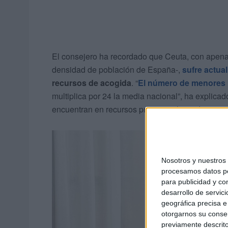
El consejero ha recordado que Ceuta, con apena
densidad de población de España-,
sufre actu
recursos de acogida
. “
El número de menores 
multiplica por 24 la media nacional”, ha expli
encuentran en recursos provisionales o de emer
Nosotros y nuestro
procesamos datos per
para publicidad y co
desarrollo de servici
geográfica precisa e 
otorgarnos su conse
previamente descrito