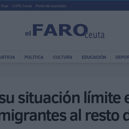
 Roja
COPE Ceuta
Portal del suscriptor
USTICIA
POLÍTICA
CULTURA
EDUCACIÓN
DEPO
u situación límite 
igrantes al resto 