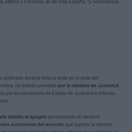
euta, Melilla y Canarias, es de toda España, "y necesitamos
”.
a celebrado durante toda la tarde en la sede del
crática, ha estado presidida
por la ministra de Juventud
 por los secretarios de Estado de Juventud e Infancia,
paña.
ada debido al apagón
generalizado en territorio
dades autónomas del acuerdo
que supone la reforma
n de respuesta solidaria y de los criterios que establece el