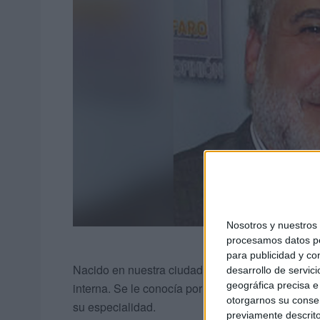
Nosotros y nuestro
procesamos datos per
para publicidad y co
Nacido en nuestra ciudad, estudió la
carrera de
desarrollo de servici
geográfica precisa e 
interna. Se le conocía por estar siempre muy al
otorgarnos su conse
su especialidad.
previamente descrito