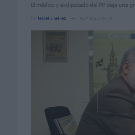
El médico y exdiputado del PP deja una gra
Por
Isabel Jiménez
19/01/2025 - 18:00