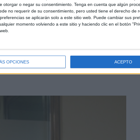
e otorgar o negar su consentimiento.
Tenga en cuenta que algún proc
ue en 2021 gracias a diligencias y esfuerzos, pudo contar
de no requerir de su consentimiento, pero usted tiene el derecho de r
referencias se aplicarán solo a este sitio web. Puede cambiar sus pref
a
, aplicable a multitud de patologías.
alquier momento volviendo a este sitio y haciendo clic en el botón "Pri
 web.
ir en Ceuta este equipo con gran éxito para el
ÁS OPCIONES
ACEPTO