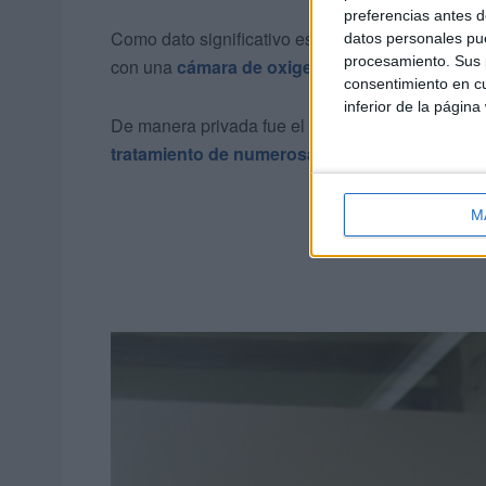
preferencias antes d
Como dato significativo es importante recordar q
datos personales pue
procesamiento. Sus p
con una
cámara de oxigenoterapia hiperbáric
consentimiento en cu
inferior de la página
De manera privada fue el responsable de introduc
tratamiento de numerosas enfermedades
.
M