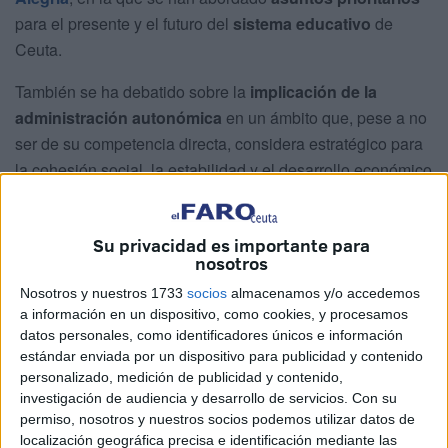
para el presente y el futuro del
sistema educativo
de
Ceuta.
También se ha debatido sobre la
implicación de la
administración autonómica
en un ámbito que, pese a no
ser de su competencia directa, considera estratégico para
la cohesión social, la estabilidad y el desarrollo económico
de la ciudad.
El encuentro se enmarca en el seguimiento de los asuntos
Su privacidad es importante para
nosotros
tratados en la
última Conferencia de Presidentes,
celebrada en Barcelona el pasado 6 de junio y ha servido
Nosotros y nuestros 1733
socios
almacenamos y/o accedemos
para reiterar la importancia capital que tienen en Ceuta la
a información en un dispositivo, como cookies, y procesamos
datos personales, como identificadores únicos e información
educación y la formación profesional.
estándar enviada por un dispositivo para publicidad y contenido
personalizado, medición de publicidad y contenido,
investigación de audiencia y desarrollo de servicios.
Con su
permiso, nosotros y nuestros socios podemos utilizar datos de
localización geográfica precisa e identificación mediante las