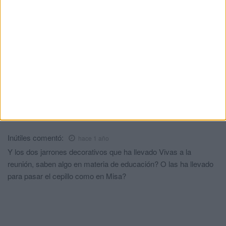
de una presentadora de TVE
HACE 1 DÍA
Comments
2
Popis
comentó:
hace 1 año
Y en enchufes también q pidan.... que la regleta no funciona
bien.
Inútiles
comentó:
hace 1 año
Y los dos jarrones decorativos que ha llevado Vivas a la
reunión, saben algo en materia de educación? O las ha llevado
para pasar el cepillo como en Misa?