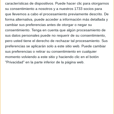
características de dispositivos. Puede hacer clic para otorgarnos
su consentimiento a nosotros y a nuestros 1733 socios para
que llevemos a cabo el procesamiento previamente descrito. De
forma alternativa, puede acceder a información más detallada y
cambiar sus preferencias antes de otorgar o negar su
consentimiento.
Tenga en cuenta que algún procesamiento de
sus datos personales puede no requerir de su consentimiento,
pero usted tiene el derecho de rechazar tal procesamiento. Sus
preferencias se aplicarán solo a este sitio web. Puede cambiar
sus preferencias o retirar su consentimiento en cualquier
momento volviendo a este sitio y haciendo clic en el botón
"Privacidad" en la parte inferior de la página web.
Según ha explicado el presidente al término de la reunión,
estos factores resultan determinantes en aspectos como la
inserción laboral
, la formación del capital humano
necesario para la transición hacia un
nuevo modelo
económico
, la mejora de la
convivencia y la estabilidad
social
de Ceuta, objetivos igualmente incluidos en la
Estrategia de Seguridad Nacional aprobada en diciembre
de 2021.