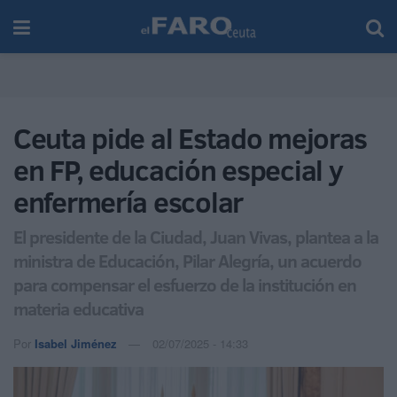
Ceuta pide al Estado mejoras
en FP, educación especial y
enfermería escolar
El presidente de la Ciudad, Juan Vivas, plantea a la
ministra de Educación, Pilar Alegría, un acuerdo
para compensar el esfuerzo de la institución en
materia educativa
Por
Isabel Jiménez
02/07/2025 - 14:33