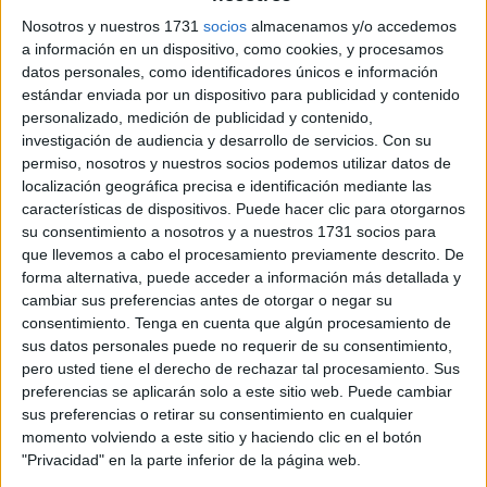
las cifras globales son las que son. En Ceuta, los datos
Nosotros y nuestros 1731
socios
almacenamos y/o accedemos
a información en un dispositivo, como cookies, y procesamos
oficiales facilitados por el Ministerio del Interior muestran
datos personales, como identificadores únicos e información
que el año pasado se anotaron en la ciudad
un total de 19
estándar enviada por un dispositivo para publicidad y contenido
casos
, con una tendencia al alza que sitúa el número de
personalizado, medición de publicidad y contenido,
denuncias en niveles similares a los de la pandemia.
investigación de audiencia y desarrollo de servicios.
Con su
permiso, nosotros y nuestros socios podemos utilizar datos de
Esos 19 hechos conocidos relacionados con el
localización geográfica precisa e identificación mediante las
características de dispositivos. Puede hacer clic para otorgarnos
allanamiento de morada suponen
un incremento del
su consentimiento a nosotros y a nuestros 1731 socios para
35,7%
respecto a los 14 contabilizados en 2024,
que llevemos a cabo el procesamiento previamente descrito. De
rompiendo una tendencia de relativa estabilidad que se
forma alternativa, puede acceder a información más detallada y
mantenía en los dos años previos (con nueve casos en
cambiar sus preferencias antes de otorgar o negar su
2023 y ocho en 2022).
consentimiento.
Tenga en cuenta que algún procesamiento de
sus datos personales puede no requerir de su consentimiento,
El dato del año pasado arroja una media de
1,58
pero usted tiene el derecho de rechazar tal procesamiento. Sus
preferencias se aplicarán solo a este sitio web. Puede cambiar
ocupaciones al mes
. Aunque la cifra pueda parecer
sus preferencias o retirar su consentimiento en cualquier
reducida en comparación con grandes urbes peninsulares,
momento volviendo a este sitio y haciendo clic en el botón
teniendo en cuenta la extensión geográfica y poblacional
"Privacidad" en la parte inferior de la página web.
de Ceuta, representa una actividad delictiva que ha vuelto