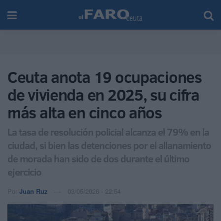
Ceuta anota 19 ocupaciones
de vivienda en 2025, su cifra
más alta en cinco años
La tasa de resolución policial alcanza el 79% en la
ciudad, si bien las detenciones por el allanamiento
de morada han sido de dos durante el último
ejercicio
Por
Juan Ruz
03/05/2026 - 22:54