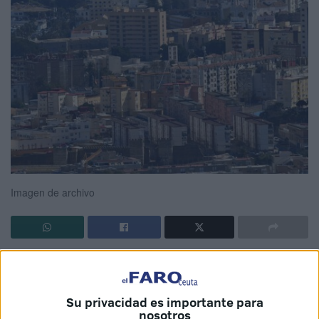
Imagen de archivo
El fenómeno de la
ocupación
ilegal de
inmuebles
, que
engloba tanto los delitos de allanamiento de morada como
los de usurpación, es un asunto que se cuela casi a diario
Su privacidad es importante para
nosotros
en los debates, sobre todo de ámbito político, pese a que