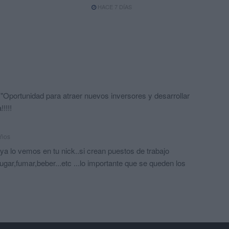
HACE 7 DÍAS
: "Oportunidad para atraer nuevos inversores y desarrollar
!!!!
años
 ya lo vemos en tu nick..si crean puestos de trabajo
jugar,fumar,beber...etc ...lo importante que se queden los