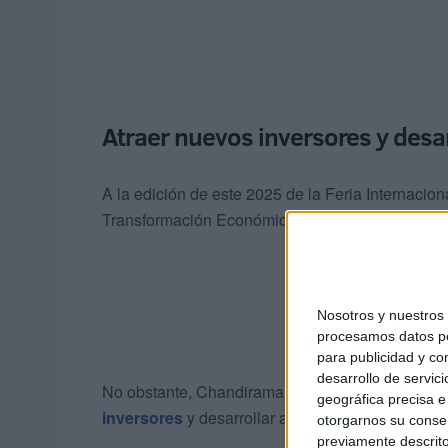
Atraer nuevos inversores y desar
A la edición de este 2025 de la Feria Internacio
Transformación Económica y Transición Digital, 
Nosotros y nuestro
procesamos datos per
para publicidad y co
desarrollo de servici
No obstante, Chandiramani ha recalcado que “el
geográfica precisa e 
inversores
y desarrollar alianzas estratégicas”.
otorgarnos su conse
previamente descrito