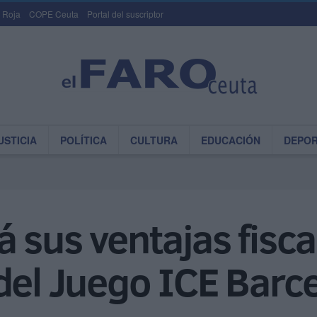
 Roja
COPE Ceuta
Portal del suscriptor
USTICIA
POLÍTICA
CULTURA
EDUCACIÓN
DEPO
 sus ventajas fiscal
del Juego ICE Barc