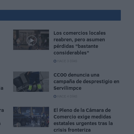
Los comercios locales
reabren, pero asumen
pérdidas "bastante
considerables"
HACE 3 DÍAS
CCOO denuncia una
campaña de desprestigio en
ia
Servilimpce
HACE 4 DÍAS
ra
El Pleno de la Cámara de
Comercio exige medidas
a
estatales urgentes tras la
crisis fronteriza