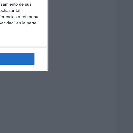
esamiento de sus
echazar tal
erencias o retirar su
vacidad" en la parte