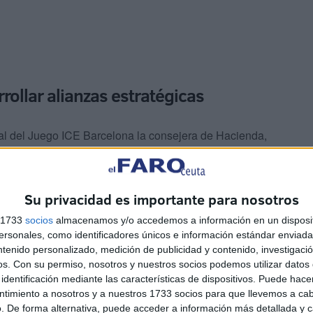
rollar alianzas estratégicas
nal del Juego ICE Barcelona la consejera de Hacienda,
Kissy Chandiramani, no podrá acudir.
Su privacidad es importante para nosotros
s 1733
socios
almacenamos y/o accedemos a información en un disposit
sonales, como identificadores únicos e información estándar enviada 
ntenido personalizado, medición de publicidad y contenido, investigaci
os.
Con su permiso, nosotros y nuestros socios podemos utilizar datos 
 ICE Barcelona es una oportunidad para atraer nuevos
identificación mediante las características de dispositivos. Puede hacer
ntimiento a nosotros y a nuestros 1733 socios para que llevemos a ca
. De forma alternativa, puede acceder a información más detallada y 