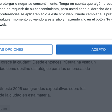
e otorgar o negar su consentimiento.
Tenga en cuenta que algún proc
mer año que esta Feria se celebra en Barcelona,
de no requerir de su consentimiento, pero usted tiene el derecho de r
ndres.
referencias se aplicarán solo a este sitio web. Puede cambiar sus pref
alquier momento volviendo a este sitio y haciendo clic en el botón "Pri
 web.
ÁS OPCIONES
ACEPTO
que en el ICE 2019, “Ceuta se presentó por primera vez
e ofrece la ciudad”. Desde entonces, “Ceuta ha visto un
udad como destino estratégico para las empresas de
udir este 2025 con grandes expectativas sobre los
de la ciudad en esta materia.
rismo