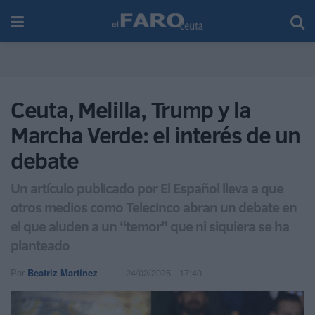
Ceuta, Melilla, Trump y la
Marcha Verde: el interés de un
debate
Un artículo publicado por El Español lleva a que
otros medios como Telecinco abran un debate en
el que aluden a un “temor” que ni siquiera se ha
planteado
Por
Beatriz Martínez
24/02/2025 - 17:40