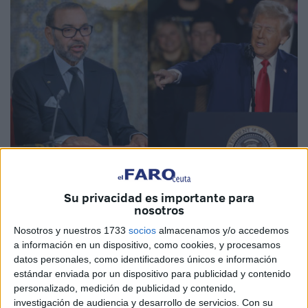
Su privacidad es importante para
nosotros
Nosotros y nuestros 1733
socios
almacenamos y/o accedemos
“Temor en
Ceuta y Melilla
a una nueva Marcha Verde de
a información en un dispositivo, como cookies, y procesamos
Marruecos con apoyo de Trump”. Ese titular publicado por
datos personales, como identificadores únicos e información
el diario El Español el pasado domingo ha tenido sus
estándar enviada por un dispositivo para publicidad y contenido
personalizado, medición de publicidad y contenido,
consecuencias, pero no porque en las dos ciudades
investigación de audiencia y desarrollo de servicios.
Con su