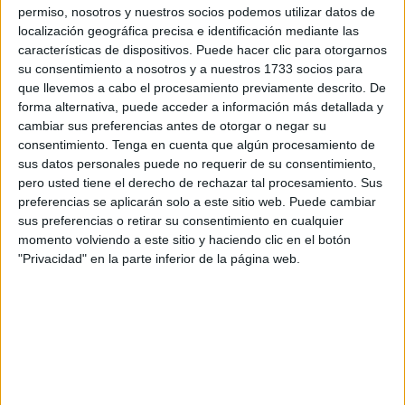
hermanas exista esa sensación narrada, sino por el
permiso, nosotros y nuestros socios podemos utilizar datos de
‘repicado’ que han hecho otros medios de comunicación
localización geográfica precisa e identificación mediante las
sobre ese artículo hasta generar un debate.
características de dispositivos. Puede hacer clic para otorgarnos
su consentimiento a nosotros y a nuestros 1733 socios para
Un debate absurdo, porque en ninguna de las dos
que llevemos a cabo el procesamiento previamente descrito. De
forma alternativa, puede acceder a información más detallada y
ciudades hay miedo. Tampoco la clase política local está
cambiar sus preferencias antes de otorgar o negar su
hablando de ello. Un debate que está movido por algún
consentimiento.
Tenga en cuenta que algún procesamiento de
interés.
sus datos personales puede no requerir de su consentimiento,
pero usted tiene el derecho de rechazar tal procesamiento. Sus
Ni en Ceuta ni en
Melilla
hay temor. De hecho, las
preferencias se aplicarán solo a este sitio web. Puede cambiar
relaciones con
Marruecos
han permitido que funcione la
sus preferencias o retirar su consentimiento en cualquier
aduana comercial
o que exista una clara cooperación en
momento volviendo a este sitio y haciendo clic en el botón
"Privacidad" en la parte inferior de la página web.
materia
migratoria
.
Son, ahora, mejores que nunca. Pero ese runrún genera
que mediáticamente se hable sobre una sensación que, en
verdad, no existe.
Debate en Telecinco