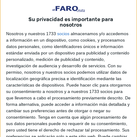
Esta omisión, dice, coloca a España en una
posición
vulnerable
, "a pesar de estar perfectamente valladas las
Su privacidad es importante para
fronteras, siguiendo el sueño de Donald Trump". Pero
nosotros
claro, el problema está en que "si hay algún país que
Nosotros y nuestros 1733
socios
almacenamos y/o accedemos
decidiera invadir España en algún momento utilizaría esta
a información en un dispositivo, como cookies, y procesamos
vía".
datos personales, como identificadores únicos e información
estándar enviada por un dispositivo para publicidad y contenido
personalizado, medición de publicidad y contenido,
investigación de audiencia y desarrollo de servicios.
Con su
permiso, nosotros y nuestros socios podemos utilizar datos de
localización geográfica precisa e identificación mediante las
características de dispositivos. Puede hacer clic para otorgarnos
su consentimiento a nosotros y a nuestros 1733 socios para
que llevemos a cabo el procesamiento previamente descrito. De
forma alternativa, puede acceder a información más detallada y
cambiar sus preferencias antes de otorgar o negar su
consentimiento.
Tenga en cuenta que algún procesamiento de
sus datos personales puede no requerir de su consentimiento,
pero usted tiene el derecho de rechazar tal procesamiento. Sus
preferencias se aplicarán solo a este sitio web. Puede cambiar