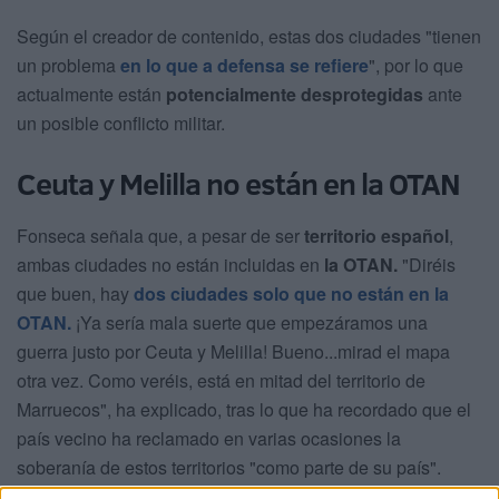
Según el creador de contenido, estas dos ciudades "tienen
un problema
en lo que a defensa se refiere
", por lo que
actualmente están
potencialmente desprotegidas
ante
un posible conflicto militar.
Ceuta y Melilla no están en la OTAN
Fonseca señala que, a pesar de ser
territorio español
,
ambas ciudades no están incluidas en
la OTAN.
"Diréis
que buen, hay
dos ciudades solo que no están en la
OTAN.
¡Ya sería mala suerte que empezáramos una
guerra justo por Ceuta y Melilla! Bueno...mirad el mapa
otra vez. Como veréis, está en mitad del territorio de
Marruecos", ha explicado, tras lo que ha recordado que el
país vecino ha reclamado en varias ocasiones la
soberanía de estos territorios "como parte de su país".