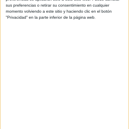
sus preferencias o retirar su consentimiento en cualquier
momento volviendo a este sitio y haciendo clic en el botón
"Privacidad" en la parte inferior de la página web.
Representación de varios centros
educativos de Ceuta
La delegación ceutí estuvo integrada por profesorado de
los institutos
IES Abyla
,
IES Almina
,
Centro Integrado
nº1
e
IES Siete Colinas
, además de dos asesoras de la
Dirección Provincial de Educación.
También participó en el congreso el coordinador de
FPEmpresa
para Ceuta y Melilla,
Manuel Maldonado
,
vinculado al IES Almina.