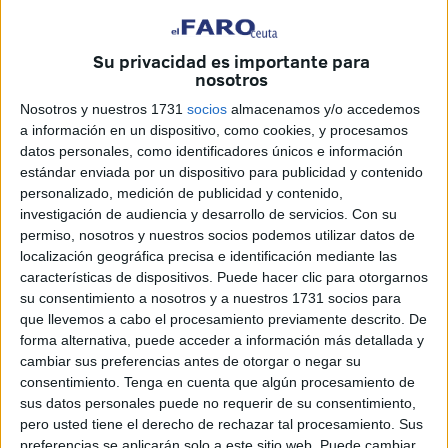
FP
, celebrado en la ciudad de
Santander
bajo el lema
“Tendiendo puentes: la FP, un espacio de
oportunidades”
.
Su privacidad es importante para
nosotros
El encuentro, organizado por la asociación
FPEmpresa
y
Nosotros y nuestros 1731
socios
almacenamos y/o accedemos
la
Fundación CaixaBank Dualiza
, reunió durante los días
a información en un dispositivo, como cookies, y procesamos
7 y 8 de mayo a más de
1.100 participantes
de toda
datos personales, como identificadores únicos e información
estándar enviada por un dispositivo para publicidad y contenido
España entre docentes, expertos y profesionales
personalizado, medición de publicidad y contenido,
vinculados al ámbito educativo y empresarial.
investigación de audiencia y desarrollo de servicios.
Con su
permiso, nosotros y nuestros socios podemos utilizar datos de
La participación de las dos ciudades autónomas fue
localización geográfica precisa e identificación mediante las
especialmente significativa. Desde
Ceuta
acudieron
13
características de dispositivos. Puede hacer clic para otorgarnos
profesores
de distintos centros educativos junto a
su consentimiento a nosotros y a nuestros 1731 socios para
que llevemos a cabo el procesamiento previamente descrito. De
representantes de la Dirección Provincial de Educación,
forma alternativa, puede acceder a información más detallada y
mientras que Melilla estuvo representada por docentes del
cambiar sus preferencias antes de otorgar o negar su
CIFP Victoria Eugenia
.
consentimiento.
Tenga en cuenta que algún procesamiento de
sus datos personales puede no requerir de su consentimiento,
pero usted tiene el derecho de rechazar tal procesamiento. Sus
preferencias se aplicarán solo a este sitio web. Puede cambiar