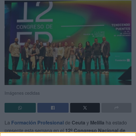
Imágenes cedidas
La
Formación Profesional
de
Ceuta
y
Melilla
ha estado
presente esta semana en el
12º Congreso Nacional de