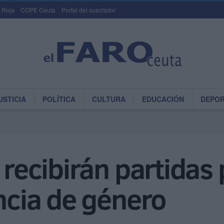
 Roja
COPE Ceuta
Portal del suscriptor
USTICIA
POLÍTICA
CULTURA
EDUCACIÓN
DEPO
 recibirán partidas
encia de género