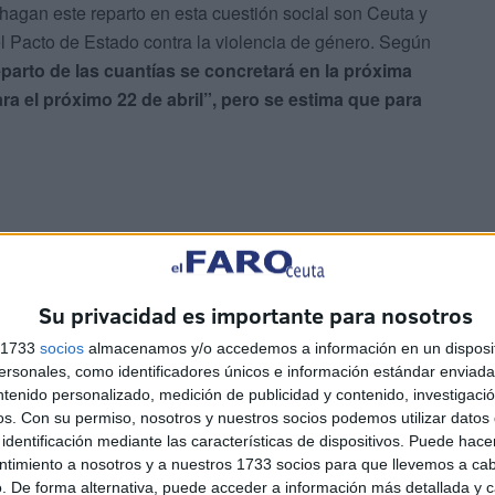
gan este reparto en esta cuestión social son Ceuta y
del Pacto de Estado contra la violencia de género. Según
eparto de las cuantías se concretará en la próxima
ra el próximo 22 de abril”, pero se estima que para
Su privacidad es importante para nosotros
ontra la Violencia de Género
s 1733
socios
almacenamos y/o accedemos a información en un disposit
sonales, como identificadores únicos e información estándar enviada 
rantiza su compromiso económico para garantizar las
ntenido personalizado, medición de publicidad y contenido, investigaci
cas y de los servicios que se derivan del Pacto de Estado
os.
Con su permiso, nosotros y nuestros socios podemos utilizar datos 
trabajo frente a la violencia contra las mujeres en el
identificación mediante las características de dispositivos. Puede hacer
ntimiento a nosotros y a nuestros 1733 socios para que llevemos a ca
. De forma alternativa, puede acceder a información más detallada y 