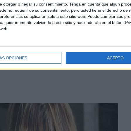
e otorgar o negar su consentimiento.
Tenga en cuenta que algún proc
ción de una
respuesta "integral, eficaz y coordinada"
de no requerir de su consentimiento, pero usted tiene el derecho de r
 materia de
prevención y lucha contra la violencia
referencias se aplicarán solo a este sitio web. Puede cambiar sus pref
alquier momento volviendo a este sitio y haciendo clic en el botón "Pri
el Estado la red de recursos, servicios y prestaciones
 web.
cuperación y reparación de las víctimas de violencia
sibilización y prevención de la violencia contra las
s los profesionales que trabajan con las víctimas, con el
ÁS OPCIONES
ACEPTO