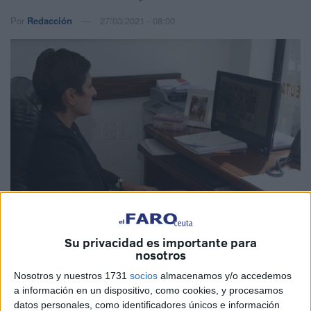
Por
Redacción
27/03/2021 - 08:00
Imagen de archivo
Su privacidad es importante para
nosotros
Nosotros y nuestros 1731
socios
almacenamos y/o accedemos
a información en un dispositivo, como cookies, y procesamos
datos personales, como identificadores únicos e información
La consejera de Hacienda,
Economía
y Función Pública,