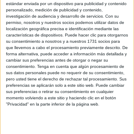
estándar enviada por un dispositivo para publicidad y contenido
Kissy Chandiramani, y la de Hacienda, Empleo y
personalizado, medición de publicidad y contenido,
Comercio de la Ciudad de Melilla, Dunia Al-Mansouri, han
investigación de audiencia y desarrollo de servicios.
Con su
remitido un escrito a la ministra de Hacienda, María Jesús
permiso, nosotros y nuestros socios podemos utilizar datos de
Montero, en la que le solicitan que, para no perjudicar el
localización geográfica precisa e identificación mediante las
características de dispositivos. Puede hacer clic para otorgarnos
comercio electrónico
y, al mismo tiempo, proteger el
su consentimiento a nosotros y a nuestros 1731 socios para
comercio local en ambas ciudades, promueva una
que llevemos a cabo el procesamiento previamente descrito. De
modificación de la Ley 8/1991, que regula el
IPSI
.
forma alternativa, puede acceder a información más detallada y
cambiar sus preferencias antes de otorgar o negar su
El propósito de modificar esta Ley es posibilitar la
consentimiento.
Tenga en cuenta que algún procesamiento de
adaptación del IPSI al comercio electrónico, por lo que se
sus datos personales puede no requerir de su consentimiento,
pero usted tiene el derecho de rechazar tal procesamiento. Sus
pretende que esta pueda entrar en vigor de manera
preferencias se aplicarán solo a este sitio web. Puede cambiar
simultánea a la que, en la actualidad, se está tramitando
sus preferencias o retirar su consentimiento en cualquier
sobre la Ley del IVA, prevista para el próximo mes de julio.
momento volviendo a este sitio y haciendo clic en el botón
"Privacidad" en la parte inferior de la página web.
Precisamente, los cambios planteados en la Ley del IVA
se deben a la necesidad de incorporar al derecho interno
español sendas Directivas Europeas que adaptan este
impuesto a la nueva realidad del comercio electrónico y